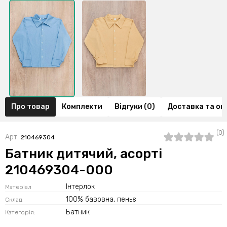
Про товар
Комплекти
Відгуки (0)
Доставка та оп
(0)
Арт.
210469304
Батник дитячий, асорті
210469304-000
Інтерлок
Матеріал
100% бавовна, пеньє
Склад
Батник
Категорія: