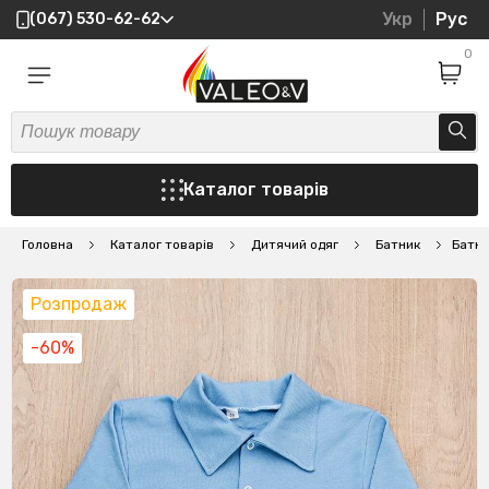
Укр
Рус
(067) 530-62-62
0
Каталог товарів
Головна
Каталог товарів
Дитячий одяг
Батник
Батни
Розпродаж
-60%