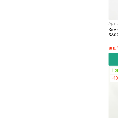
Арт:
Комп
360
від
Но
-1