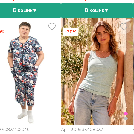
В кошик
В кошик
0%
-20%
390831102040
Арт:
300633408037