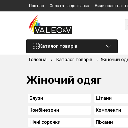
Про нас
Оплата та доставка
Види полотна і т
Каталог товарів
Головна
Каталог товарів
Жіночий од
Жіночий одяг
Блузи
Штани
Комбінезони
Комплекти
Нічні сорочки
Піжами