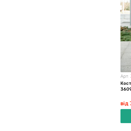
Арт:
Кост
3609
від