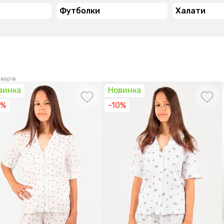
Футболки
Халати
оварів
винка
Новинка
0%
-10%