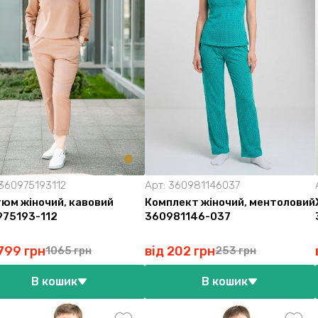
360975193112
Арт:
360981146037
юм жіночий, кавовий
Комплект жіночий, ментоловий
75193-112
360981146-037
 799 грн
від 202 грн
1065 грн
253 грн
В кошик
В кошик