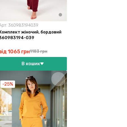
Арт:
360983194039
Комплект жіночий, бордовий
360983194-039
від 1065 грн
1183 грн
В кошик
-25%