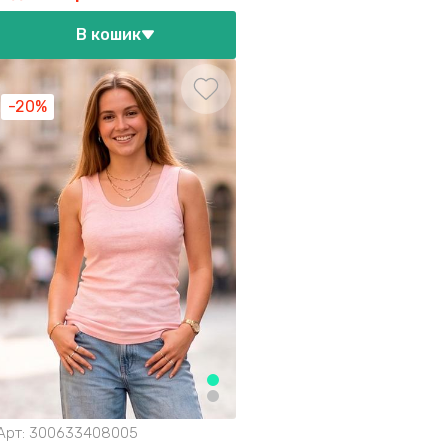
В кошик
-20%
Арт:
300633408005