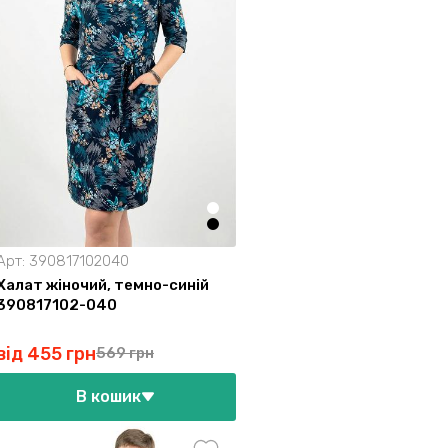
Арт:
390817102040
Халат жіночий, темно-синій
390817102-040
від 455 грн
569 грн
В кошик