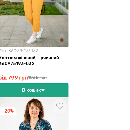
Арт:
360975193032
Костюм жіночий, гірчичний
360975193-032
від 799 грн
1065 грн
В кошик
-20%