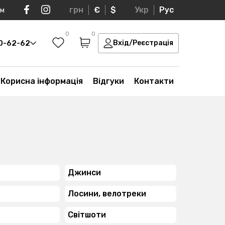
грн
€
$
Укр
Рус
ом
0
0
30-62-62
Вхід/Реєстрація
Корисна інформація
Відгуки
Контакти
Джинси
Лосини, велотреки
Світшоти