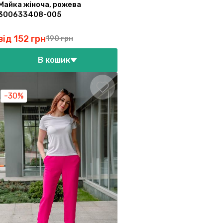
Майка жіноча, рожева
300633408-005
від 152 грн
190 грн
В кошик
-30%