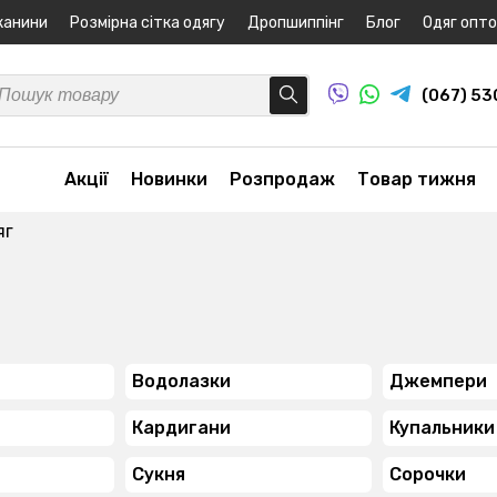
канини
Розмірна сітка одягу
Дропшиппінг
Блог
Одяг опт
(067) 5
Акції
Новинки
Розпродаж
Товар тижня
яг
Водолазки
Джемпери
Кардигани
Купальники
Сукня
Сорочки