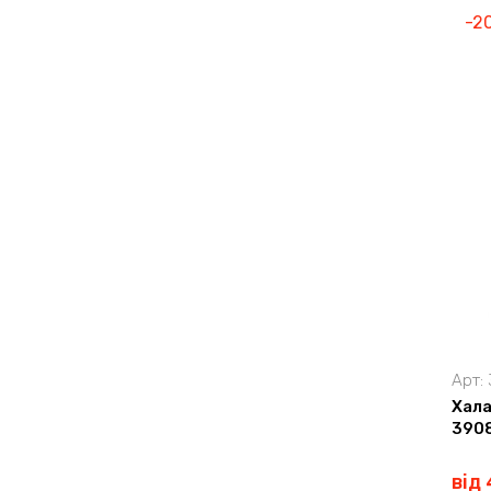
-2
Арт:
Хала
390
від