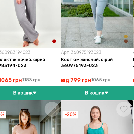
360983194023
Арт:
360975193023
лект жіночий, сірий
Костюм жіночий, сірий
983194-023
360975193-023
 1065 грн
від 799 грн
1183 грн
1065 грн
В кошик
В кошик
5%
-20%