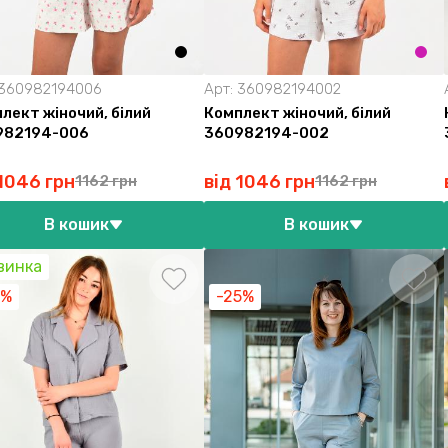
360982194006
Арт:
360982194002
лект жіночий, білий
Комплект жіночий, білий
982194-006
360982194-002
 1046 грн
від 1046 грн
1162 грн
1162 грн
В кошик
В кошик
винка
0%
-25%