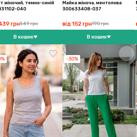
т жіночий, темно-синій
Майка жіноча, ментолова
831102-040
300633408-037
 439 грн
від 152 грн
549 грн
190 грн
В кошик
В кошик
0%
-30%