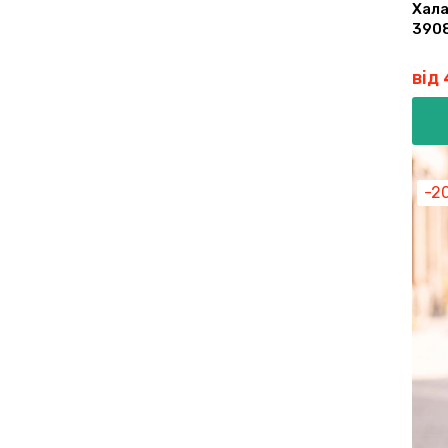
Хала
390
від
-2