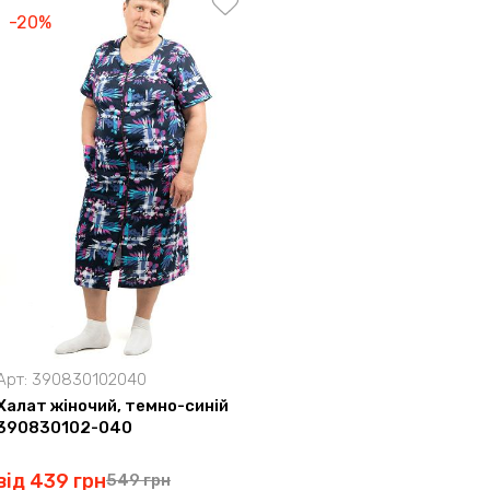
-20%
Арт:
390830102040
Халат жіночий, темно-синій
390830102-040
від 439 грн
549 грн