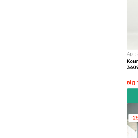
Арт:
Комп
360
від
-2