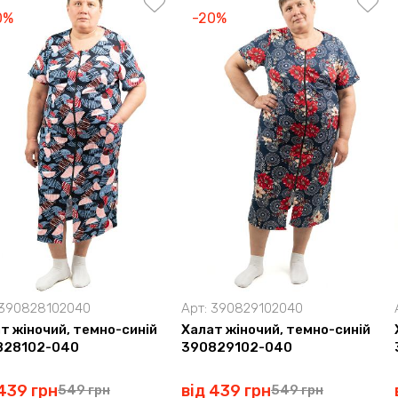
0%
-20%
390828102040
Арт:
390829102040
т жіночий, темно-синій
Халат жіночий, темно-синій
828102-040
390829102-040
 439 грн
від 439 грн
549 грн
549 грн