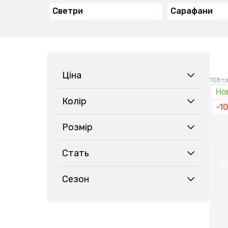
Светри
Сарафани
Ціна
703 т
Но
Колір
-1
Розмір
Стать
Сезон