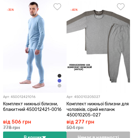
-35%
-45%
Арт:
450012421016
Арт:
450010205027
Комплект нижньої білизни,
Комплект нижньої білизни для
блакитний 450012421-0016
чоловіків, сірий меланж
450010205-027
від 506 грн
від 277 грн
778 грн
504 грн
В кошик
Немає в наявності