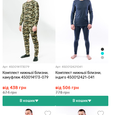
Арт:
450014173079
Арт:
450012421041
Комплект нижньої білизни,
Комплект нижньої білизни,
камуфляж 450014173-079
індиго 450012421-041
від 438 грн
від 506 грн
674 грн
778 грн
В кошик
В кошик