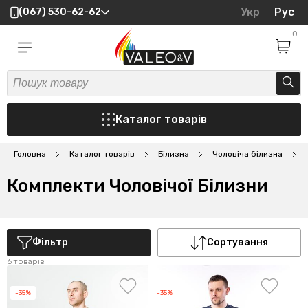
Укр
Рус
(067) 530-62-62
0
Каталог товарів
Головна
Каталог товарів
Білизна
Чоловіча білизна
К
Комплекти Чоловічої Білизни
Фільтр
Сортування
6 товарів
-35%
-35%