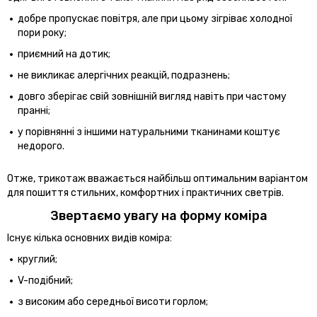
добре пропускає повітря, але при цьому зігріває холодної
пори року;
приємний на дотик;
не викликає алергічних реакцій, подразнень;
довго зберігає свій зовнішній вигляд навіть при частому
пранні;
у порівнянні з іншими натуральними тканинами коштує
недорого.
Отже, трикотаж вважається найбільш оптимальним варіантом
для пошиття стильних, комфортних і практичних светрів.
Звертаємо увагу на форму коміра
Існує кілька основних видів коміра:
круглий;
V-подібний;
з високим або середньої висоти горлом;