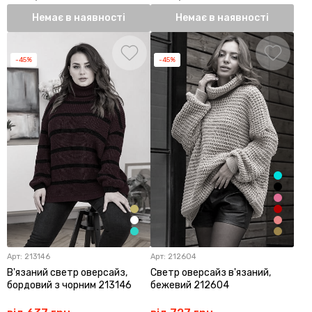
Немає в наявності
Немає в наявності
-45%
-45%
Арт:
213146
Арт:
212604
В'язаний светр оверсайз,
Светр оверсайз в'язаний,
бордовий з чорним 213146
бежевий 212604