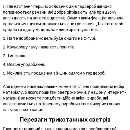
Після настання перших холодних днів гардероб швидко
поповнюється речами, які добре зігрівають, але при цьому
виглядають на всі сто відсотків. Саме таким функціональним і
практичним одягом вважаються светри жіночі. Для того, щоб
придбати вдалу модель важливо орієнтуватись:
На те як обрана модель буде сидіти на фігурі.
Кольорову гаму, наявність принтів.
Тип крою.
Власні уподобання.
Можливість поєднання з іншим одягом у гардеробі.
Але одним з найважливіших моментів стане правильний вибір
матеріалу, з якого пошитий светр жіночий. У нашому інтернет-
магазині ви можете придбати дійсно якісні вироби, які
виготовляються на власному виробництві з використанням
натуральних тканин.
Переваги трикотажних светрів
Одяг виготовлений з такої тканини має ряд особливостей: