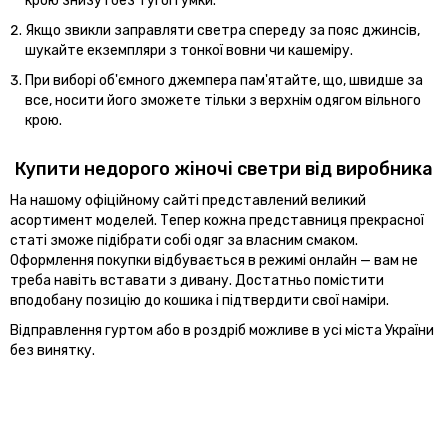
крою знизу і без тугої гумки.
Якщо звикли заправляти светра спереду за пояс джинсів,
шукайте екземпляри з тонкої вовни чи кашеміру.
При виборі об'ємного джемпера пам'ятайте, що, швидше за
все, носити його зможете тільки з верхнім одягом вільного
крою.
Купити недорого жіночі светри від виробника
На нашому офіційному сайті представлений великий
асортимент моделей. Тепер кожна представниця прекрасної
статі зможе підібрати собі одяг за власним смаком.
Оформлення покупки відбувається в режимі онлайн — вам не
треба навіть вставати з дивану. Достатньо помістити
вподобану позицію до кошика і підтвердити свої наміри.
Відправлення гуртом або в роздріб можливе в усі міста України
без винятку.