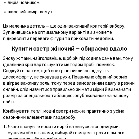
виріз човником;
широкий комір-хомут.
Ця маленька деталь — ще один важливий критерій вибору.
Зупинившись на оптимальному варіанті ви зможете
підкреслити переваги фігури та приховати недоліки.
Купити светр жіночий — обираємо вдало
Знову ж таки, найголовніше, щоб річ підходила саме вам, тому
ідеальний крій варто шукати методом проб і помилок.
Слідкуйте за тим, щоб светр не викликав відчуття
дискомфорту, не сковував рухи. Правильно обраний розмір
відіграє важливу роль, тому перед замовленням одягу в режимі
онлайн, слід навчитися правильно знімати мірки й визначати
розмір за спеціальною таблицею, опублікованою на нашому
сайті.
Комбінувати теплі, модні светри можна практично з усіма
сезонними елементами гардеробу:
Якщо плануєте носити виріб на випуск зі спідницями,
сукнями або штанами, вибирайте моделі трохи вільного