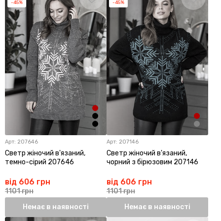
-45%
-45%
Арт:
207646
Арт:
207146
Светр жіночий в'язаний,
Светр жіночий в'язаний,
темно-сірий 207646
чорний з бірюзовим 207146
від 606 грн
від 606 грн
1101 грн
1101 грн
Немає в наявності
Немає в наявності