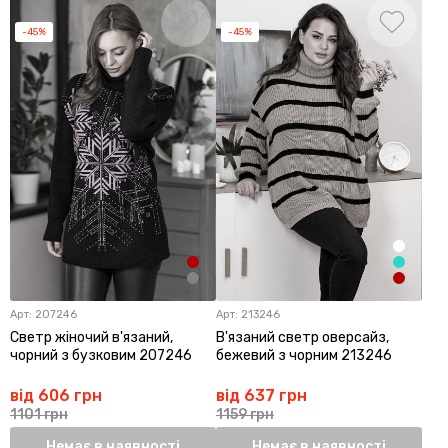
-45%
-45%
Арт:
207246
Арт:
213246
Светр жіночий в'язаний,
В'язаний светр оверсайз,
чорний з бузковим 207246
бежевий з чорним 213246
від 606 грн
від 637 грн
1101 грн
1159 грн
Немає в наявності
Немає в наявності