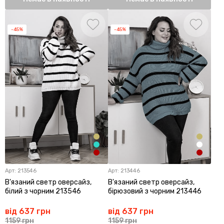
-45%
-45%
Арт:
213546
Арт:
213446
В'язаний светр оверсайз,
В'язаний светр оверсайз,
білий з чорним 213546
бірюзовий з чорним 213446
від 637 грн
від 637 грн
1159 грн
1159 грн