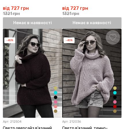
від 727 грн
від 727 грн
1321 грн
1321 грн
Немає в наявності
Немає в наявності
-45%
-45%
Арт:
212504
Арт:
212036
Светр оверсайз в'язаний,
Светр в'язаний, темно-