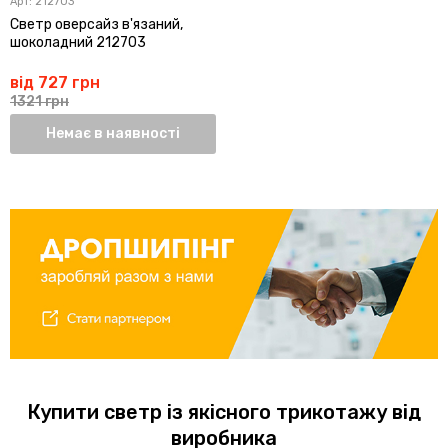
Арт:
212703
Светр оверсайз в'язаний,
шоколадний 212703
від 727 грн
1321 грн
Немає в наявності
Купити светр із якісного трикотажу від
виробника