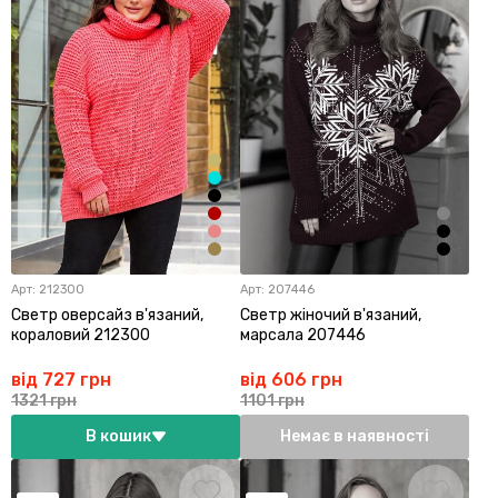
Арт:
212300
Арт:
207446
Светр оверсайз в'язаний,
Светр жіночий в'язаний,
кораловий 212300
марсала 207446
від 727 грн
від 606 грн
1321 грн
1101 грн
В кошик
Немає в наявності