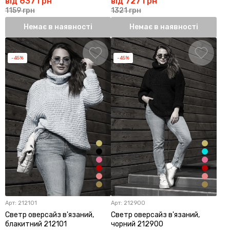
від 637 грн
від 727 грн
1159 грн
1321 грн
Немає в наявності
Немає в наявності
-45%
-45%
Арт:
212101
Арт:
212900
Светр оверсайз в'язаний,
Светр оверсайз в'язаний,
блакитний 212101
чорний 212900