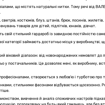
алами, що містять натуральні нитки. Тому речі від ВАЛЕ
.
ветрів, костюмів, блуз, штанів, брюк, лосинів, жилетів, 
енувань товарів для дітей, підлітків, юнаків, дівчат.
ть свій стильний гардероб із завидною постійністю сам
вої категорії займають достатньо місця у виробництві, 
ий віковий діапазон: від новонароджених немовлят до л
о у постачальників. Це дозволяє мені, як виробнику, вс
рофесіоналами, створюється з любов'ю і турботою про т
ками, стильними фасонами відбувається щосезонно. Розш
тіше.
риємством, вивчення й аналіз споживчих настроїв підка
одукцію, розраховану на будь-який гаманець, але без вт