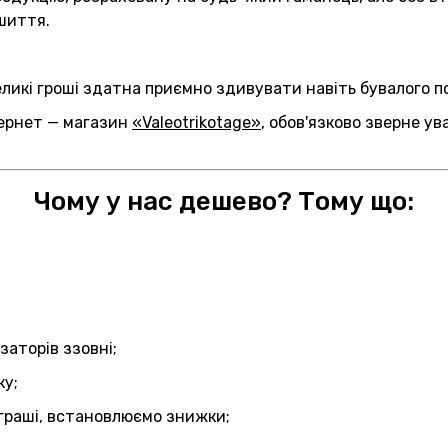
шиття.
еликі гроші здатна приємно здивувати навіть бувалого п
тернет — магазин
«Valeotrikotage»
, обов'язково зверне ув
Чому у нас дешево? Тому що:
аторів ззовні;
ку;
зіграші, встановлюємо знижки;