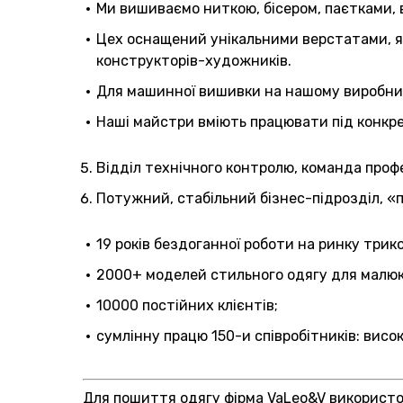
Ми вишиваємо ниткою, бісером, паєтками, 
Цех оснащений унікальними верстатами, я
конструкторів-художників.
Для машинної вишивки на нашому виробницт
Наші майстри вміють працювати під конкрет
Відділ технічного контролю, команда профе
Потужний, стабільний бізнес-підрозділ, «
19 років бездоганної роботи на ринку трик
2000+ моделей стильного одягу для малюк
10000 постійних клієнтів;
сумлінну працю 150-и співробітників: висо
Для пошиття одягу фірма VaLeo&V використов