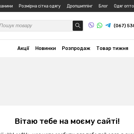
канини
Розмірна сітка одягу
Дропшиппінг
Блог
Одяг опт
(067) 5
Акції
Новинки
Розпродаж
Товар тижня
Вітаю тебе на моєму сайті!