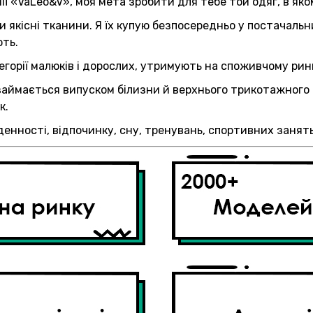
анії «VaLeo&V», моя мета зробити для тебе той одяг, в я
якісні тканини. Я їх купую безпосередньо у постачальник
ють.
егорії малюків і дорослих, утримують на споживчому ринк
 займається випуском білизни й верхнього трикотажного
к.
денності, відпочинку, сну, тренувань, спортивних заня