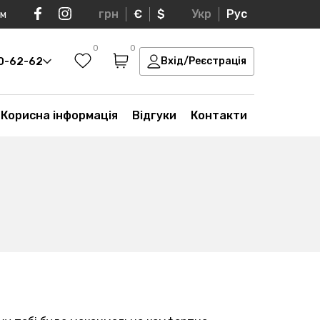
грн
€
$
Укр
Рус
ом
0
0
30-62-62
Вхід/Реєстрація
Корисна інформація
Відгуки
Контакти