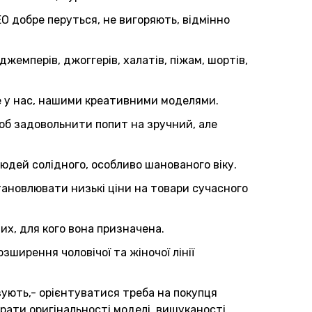
О добре перуться, не вигоряють, відмінно
джемперів, джоггерів, халатів, піжам, шортів,
е у нас, нашими креативними моделями.
щоб задовольнити попит на зручний, але
юдей солідного, особливо шанованого віку.
тановлювати низькі ціни на товари сучасного
их, для кого вона призначена.
ирення чоловічої та жіночої лінії
зують,- орієнтуватися треба на покупця
рати оригінальності моделі, вишуканості