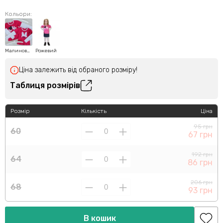
Кольори:
Малиновий
Рожевий
Ціна залежить від обраного розміру!
Таблиця розмірів
Розмір
Кількість
Ціна
95 грн
60
67 грн
192 грн
64
86 грн
206 грн
68
93 грн
В кошик