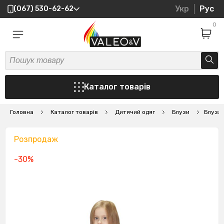
Укр
Рус
(067) 530-62-62
0
Каталог товарів
Головна
Каталог товарів
Дитячий одяг
Блузи
Блуза 
Розпродаж
-30%