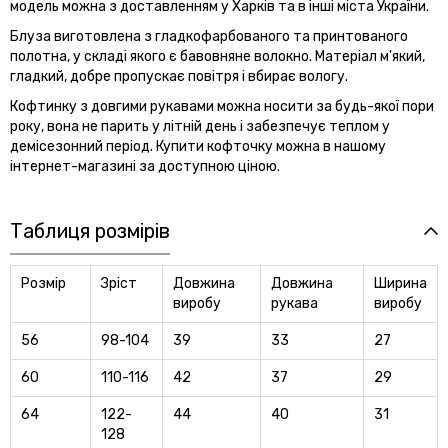
модель можна з доставленням у Харків та в інші міста України.
Блуза виготовлена ​​з гладкофарбованого та принтованого
полотна, у складі якого є бавовняне волокно. Матеріал м'який,
гладкий, добре пропускає повітря і вбирає вологу.
Кофтинку з довгими рукавами можна носити за будь-якої пори
року, вона не парить у літній день і забезпечує теплом у
демісезонний період. Купити кофточку можна в нашому
інтернет-магазині за доступною ціною.
Таблиця розмірів
Розмір
Зріст
Довжина
Довжина
Ширина
виробу
рукава
виробу
56
98-104
39
33
27
60
110-116
42
37
29
64
122-
44
40
31
128