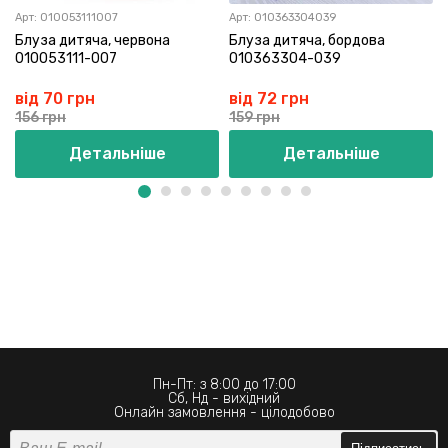
Арт:
010053111007
Арт:
010363304039
Блуза дитяча, червона
Блуза дитяча, бордова
010053111-007
010363304-039
від 70 грн
від 72 грн
156 грн
159 грн
Детальніше
Детальніше
Пн-Пт: з 8:00 до 17:00
Сб, Нд - вихідний
Онлайн замовлення - цілодобово