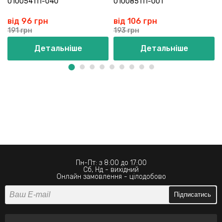
010054111-040
010085111-001
від 96 грн
від 106 грн
191 грн
193 грн
Детальніше
Детальніше
Пн-Пт: з 8:00 до 17:00
Сб, Нд - вихідний
Онлайн замовлення - цілодобово
Підписатись