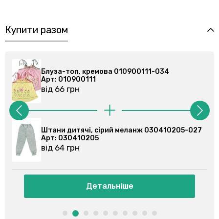
Купити разом
Блуза-топ, кремова 010900111-034
Арт: 010900111
від 66 грн
Штани дитячі, сірий меланж 030410205-027
Арт: 030410205
від 64 грн
Детальніше