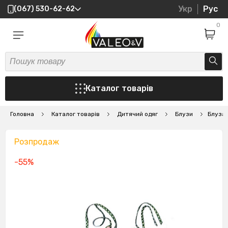
Укр
Рус
(067) 530-62-62
0
Каталог товарів
Головна
Каталог товарів
Дитячий одяг
Блузи
Блуза-
Розпродаж
-55%