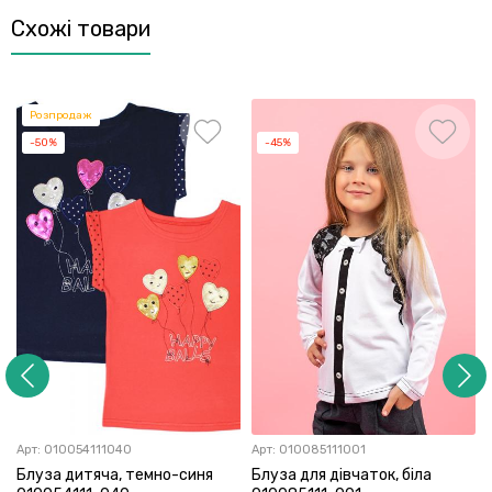
Схожі товари
Розпродаж
-50%
-45%
Арт:
010054111040
Арт:
010085111001
Блуза дитяча, темно-синя
Блуза для дівчаток, біла