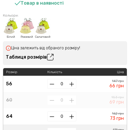
Товар в наявності
Кольори:
Білий
Рожевий
Салатовий
Ціна залежить від обраного розміру!
Таблиця розмірів
Розмір
Кількість
Ціна
147 грн
56
66 грн
153 грн
60
69 грн
162 грн
64
73 грн
171 грн