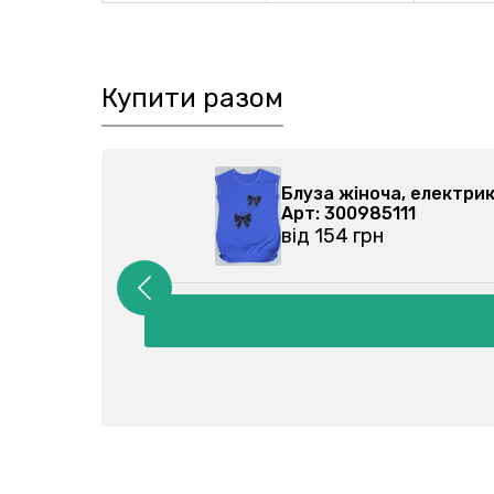
Купити разом
 340006170-026
Блуза жін
Арт: 3009
від 154 г