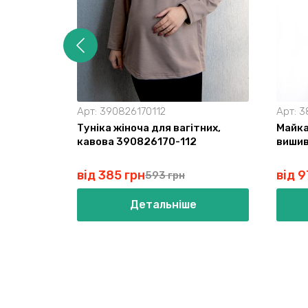
Арт:
390826170112
Арт:
3
Туніка жіноча для вагітних,
Майка
кавова 390826170-112
вишив
від 385 грн
від 9
593 грн
Детальніше