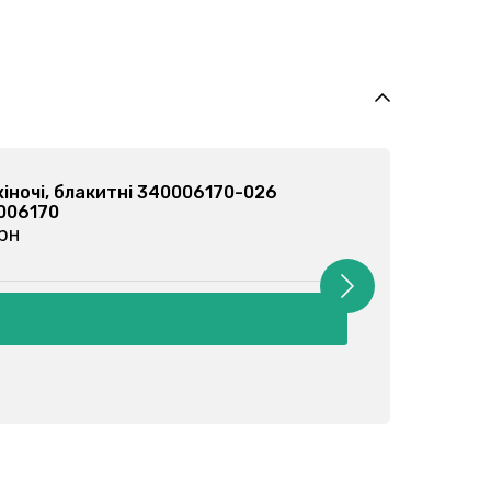
Бриджі жіночі, чорні 340006170-002
Арт: 340006170
від 135 грн