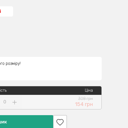
і
го розміру!
ість
Ціна
308 грн
154 грн
шик