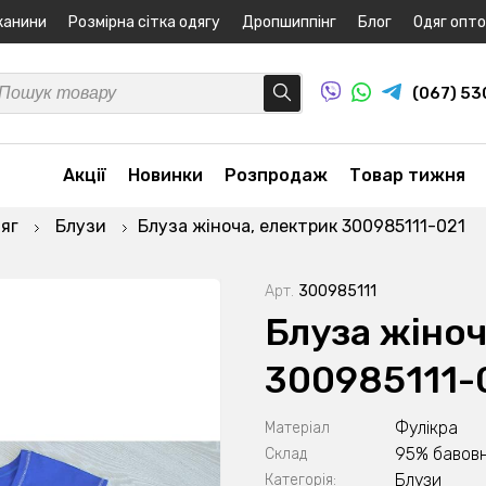
канини
Розмірна сітка одягу
Дропшиппінг
Блог
Одяг опт
(067) 5
Акції
Новинки
Розпродаж
Товар тижня
яг
Блузи
Блуза жіноча, електрик 300985111-021
Арт.
300985111
Блуза жіноч
300985111-
Фулікра
Матеріал
95% бавовн
Склад
Блузи
Категорія: