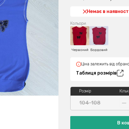
Немає в наявност
Кольори:
Червоний
Бордовий
Ціна залежить від обрано
Таблиця розмірів
Розмір
Кільк
104-108
В ко