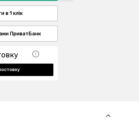
 в 1 клік
ами ПриватБанк
товку
ростовку