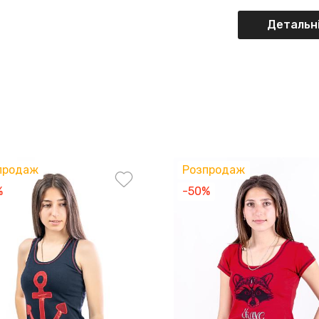
Детальні
продаж
Розпродаж
%
-50%