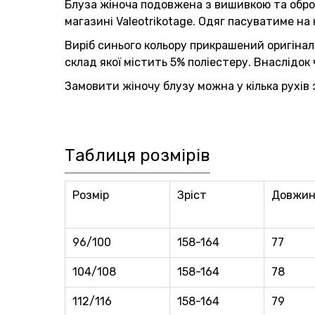
Блуза жіноча подовжена з вишивкою та обробк
магазині Valeotrikotage. Одяг пасуватиме на
Виріб синього кольору прикрашений оригінал
склад якої містить 5% поліестеру. Внаслідок
Замовити жіночу блузу можна у кілька рухів 
Таблиця розмірів
Розмір
Зріст
Довжин
96/100
158-164
77
104/108
158-164
78
112/116
158-164
79