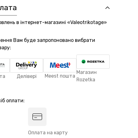
плата
овлень в інтернет-магазині «Valeotrikotage»
лення Вам буде запропоновано вибрати
вару:
Магазин
Meest пошта
та
Делівері
Rozetka
іб оплати:
Оплата на карту