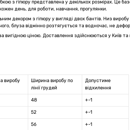
ою з гіпюру представлена у декількох розмірах. Це базо
 кожен день, для роботи, навчання, прогулянки.
ьним декором з гіпюру у вигляді двох бантів. Низ вироб
 чого, блуза відмінно розтягується та водночас, не дефо
за вигідною ціною. Доставлення здійснюються у Київ та в
а виробу
Ширина виробу по
Допустиме
лінії грудей
відхилення
48
+-1
52
+-1
56
+-1