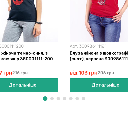
80001111200
Арт:
300986111181
 жіноча темно-синя, з
Блуза жіноча з шовкограф
кою якір 380001111-200
(єнот), червона 300986111
7 грн
від 103 грн
216 грн
206 грн
Детальніше
Детальніше