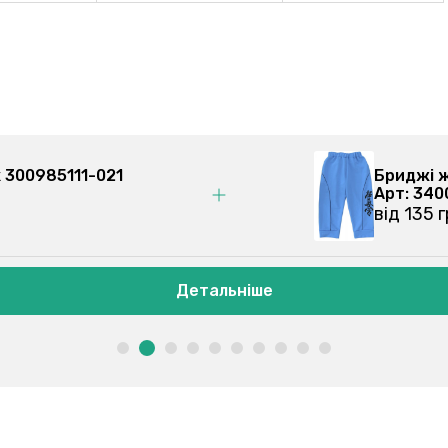
оча, електрик 300985111-021
85111
рн
Детальніше