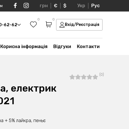
грн
€
$
Укр
Рус
ом
0
0
30-62-62
Вхід/Реєстрація
Корисна інформація
Відгуки
Контакти
(0)
а, електрик
021
а + 5% лайкра, пеньє