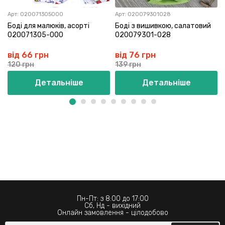
Арт:
020071305000
Арт:
020079301028
Боді для малюків, асорті
Боді з вишивкою, салатовий
020071305-000
020079301-028
від 66 грн
від 76 грн
120 грн
139 грн
Детальніше
Детальніше
Пн-Пт: з 8:00 до 17:00
Сб, Нд - вихідний
Онлайн замовлення - цілодобово