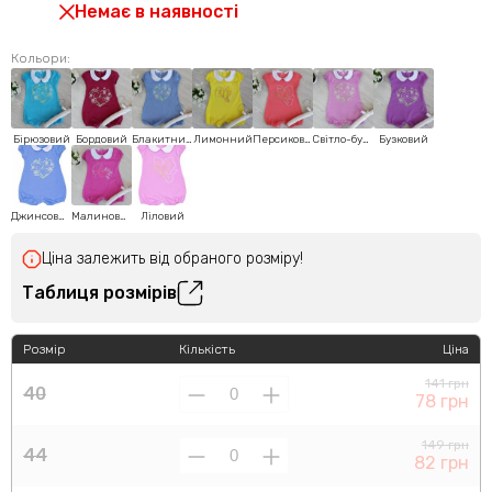
Немає в наявності
Кольори:
Бірюзовий
Бордовий
Блакитний
Лимонний
Персиковий
Світло-бузковий
Бузковий
Джинсовий
Малиновий
Ліловий
Ціна залежить від обраного розміру!
Таблиця розмірів
Розмір
Кількість
Ціна
141 грн
40
78 грн
149 грн
44
82 грн