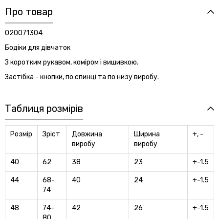
Про товар
020071304
Бодіки для дівчаток
З коротким рукавом, коміром і вишивкою.
Застібка - кнопки, по спинці та по низу виробу.
Таблиця розмірів
Розмір
Зріст
Довжина
Ширина
+, -
виробу
виробу
40
62
38
23
+-1.5
44
68-
40
24
+-1.5
74
48
74-
42
26
+-1.5
80