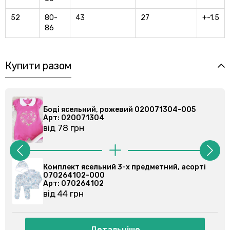
52
80-
43
27
+-1.5
86
Купити разом
Боді ясельний, рожевий 020071304-005
Арт: 020071304
від 78 грн
вий
Комплект ясельний 3-х предметний, асорті
070264102-000
Арт: 070264102
від 44 грн
Детальніше