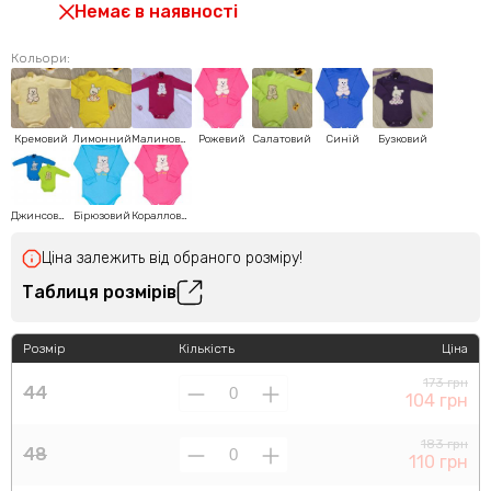
Немає в наявності
Кольори:
Кремовий
Лимонний
Малиновий
Рожевий
Салатовий
Синій
Бузковий
Джинсовий
Бірюзовий
Коралловий
Ціна залежить від обраного розміру!
Таблиця розмірів
Розмір
Кількість
Ціна
173 грн
44
104 грн
183 грн
48
110 грн