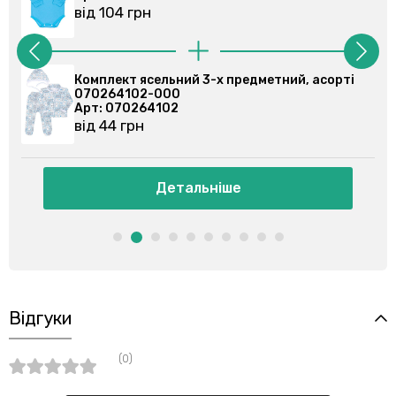
від 104 грн
метний, асорті
Комплект ясельний 3-х предметний
070264202-000
Арт: 070264202
від 45 грн
Детальніше
Відгуки
(0)