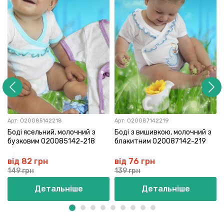
Арт:
020085142218
Арт:
020087142219
Боді ясельний, молочний з
Боді з вишивкою, молочний з
бузковим 020085142-218
блакитним 020087142-219
від 82 грн
від 76 грн
149 грн
139 грн
Детальніше
Детальніше