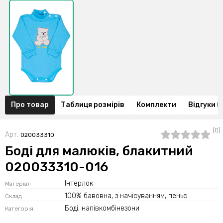
Про товар
Таблиця розмірів
Комплекти
Відгуки (
(0)
Арт.
020033310
Боді для малюків, блакитний
020033310-016
Інтерлок
Матеріал
100% бавовна, з начісуванням, пеньє
Склад
Боді, напівкомбінезони
Категорія: