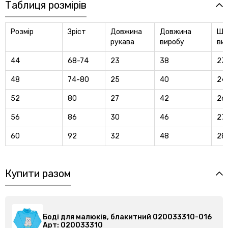
Таблиця розмірів
Розмір
Зріст
Довжина
Довжина
Ши
рукава
виробу
ви
44
68-74
23
38
23
48
74-80
25
40
24
52
80
27
42
26
56
86
30
46
27
60
92
32
48
28
Купити разом
ий 020033310-016
Боді для малюків, блакитний 020
Арт: 020033310