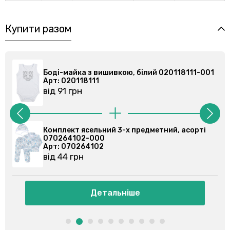
Купити разом
-001
Боді-майка з вишивкою, білий 020118111-001
Арт: 020118111
від 91 грн
ті
Комплект ясельний 3-х предметний, асорті
070264202-000
Арт: 070264202
від 45 грн
Детальніше