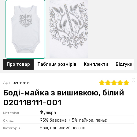
Про товар
Таблиця розмірів
Комплекти
Відгуки (1
(1)
Арт.
020118111
Боді-майка з вишивкою, білий
020118111-001
Фулікра
Матеріал
95% бавовна + 5% лайкра, пеньє
Склад
Боді, напівкомбінезони
Категорія: