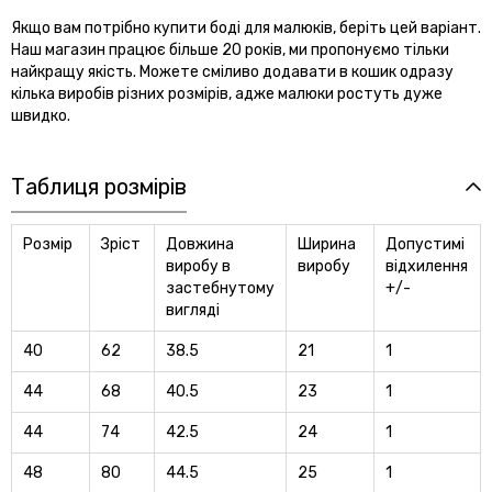
Якщо вам потрібно купити боді для малюків, беріть цей варіант.
Наш магазин працює більше 20 років, ми пропонуємо тільки
найкращу якість. Можете сміливо додавати в кошик одразу
кілька виробів різних розмірів, адже малюки ростуть дуже
швидко.
Таблиця розмірів
Розмір
Зріст
Довжина
Ширина
Допустимі
виробу в
виробу
відхилення
застебнутому
+/-
вигляді
40
62
38.5
21
1
44
68
40.5
23
1
44
74
42.5
24
1
48
80
44.5
25
1