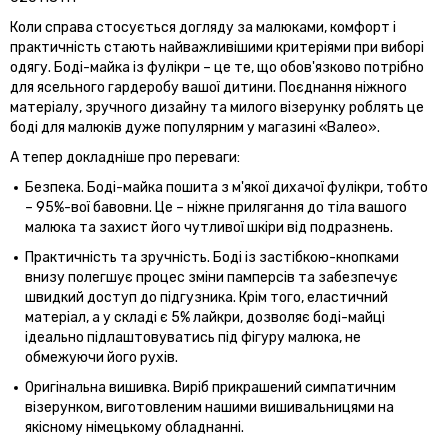
Коли справа стосується догляду за малюками, комфорт і
практичність стають найважливішими критеріями при виборі
одягу. Боді-майка із фулікри – це те, що обов'язково потрібно
для ясельного гардеробу вашої дитини. Поєднання ніжного
матеріалу, зручного дизайну та милого візерунку роблять це
боді для малюків дуже популярним у магазині «Валео».
А тепер докладніше про переваги:
Безпека. Боді-майка пошита з м'якої дихачої фулікри, тобто
– 95%-вої бавовни. Це – ніжне прилягання до тіла вашого
малюка та захист його чутливої шкіри від подразнень.
Практичність та зручність. Боді із застібкою-кнопками
внизу полегшує процес зміни памперсів та забезпечує
швидкий доступ до підгузника. Крім того, еластичний
матеріал, а у складі є 5% лайкри, дозволяє боді-майці
ідеально підлаштовуватись під фігуру малюка, не
обмежуючи його рухів.
Оригінальна вишивка. Виріб прикрашений симпатичним
візерунком, виготовленим нашими вишивальницями на
якісному німецькому обладнанні.