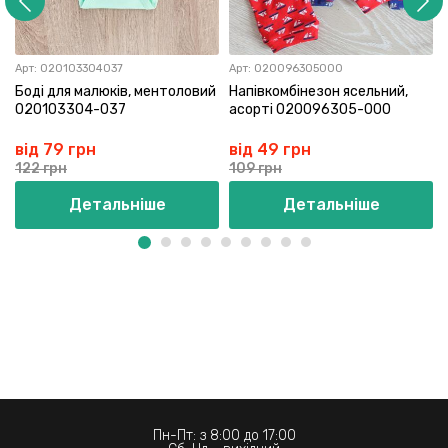
Арт:
020103304037
Арт:
020096305000
Боді для малюків, ментоловий
Напівкомбінезон ясельний,
020103304-037
асорті 020096305-000
від 79 грн
від 49 грн
122 грн
109 грн
Детальніше
Детальніше
Пн-Пт: з 8:00 до 17:00