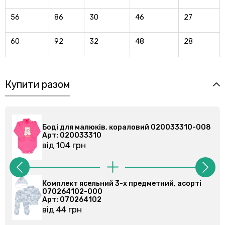
56
86
30
46
27
60
92
32
48
28
Купити разом
Боді для малюків, кораловий 020033310-008
Бод
Арт: 020033310
Ар
від 104 грн
від
Комплект ясельний 3-х предметний, асорті
Ком
070264102-000
07
Арт: 070264102
Ар
від 44 грн
від