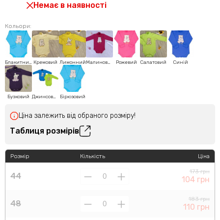
Немає в наявності
Кольори:
Блакитний
Кремовий
Лимонний
Малиновий
Рожевий
Салатовий
Синій
Бузковий
Джинсовий
Бірюзовий
Ціна залежить від обраного розміру!
Таблиця розмірів
Розмір
Кількість
Ціна
173 грн
44
104 грн
183 грн
48
110 грн