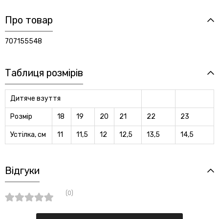
Про товар
707155548
Таблиця розмірів
Дитяче взуття
Розмір
18
19
20
21
22
23
Устілка, см
11
11,5
12
12,5
13,5
14,5
Відгуки
(0)