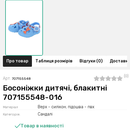
Про товар
Таблиця розмірів
Відгуки (0)
Доставка
(0)
Арт.
707155548
Босоніжки дитячі, блакитні
707155548-016
Верх - силікон; підошва - пвх
Матеріал
Сандалі
Категорія:
Товар в наявності