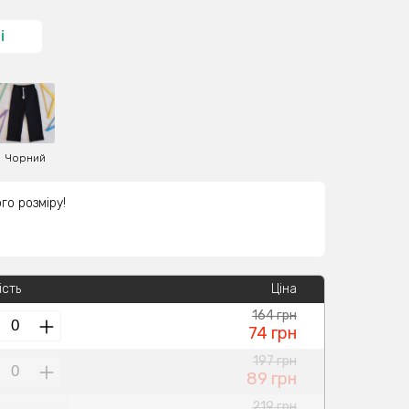
і
Чорний
го розміру!
ість
Ціна
164 грн
74 грн
197 грн
89 грн
219 грн