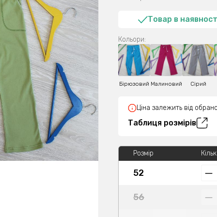
Товар в наявност
Кольори:
Бірюзовий
Малиновий
Сірий
Ціна залежить від обрано
Таблиця розмірів
Розмір
Кільк
52
56