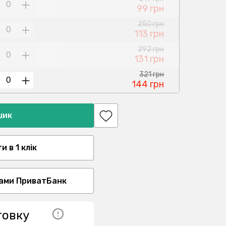
99 грн
250 грн
113 грн
292 грн
131 грн
321 грн
144 грн
шик
 в 1 клік
ами ПриватБанк
товку