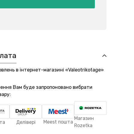
плата
овлень в інтернет-магазині «Valeotrikotage»
лення Вам буде запропоновано вибрати
вару:
Магазин
Meest пошта
та
Делівері
Rozetka