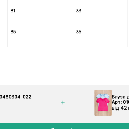
81
33
85
35
 030480304-022
Блуза 
Арт: 0
від 44