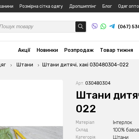
канини
Розмірна сітка одягу
Дропшиппінг
Блог
Одяг опт
(067) 5
Акції
Новинки
Розпродаж
Товар тижня
дяг
Штани
Штани дитячі, хакі 030480304-022
Арт.
030480304
Штани дитяч
022
Інтерлок
Матеріал
100% бавов
Склад
Штани
Категорія: