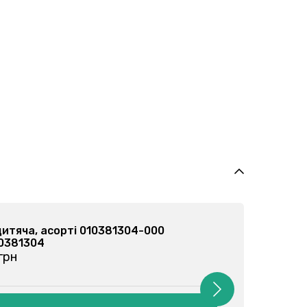
дитяча, кремова 010381304-034
10381304
 грн