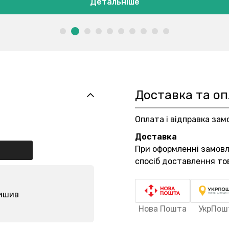
Детальніше
Доставка та о
Оплата і відправка зам
Доставка
При оформленні замов
спосіб доставлення то
лишив
Нова Пошта
УкрПош