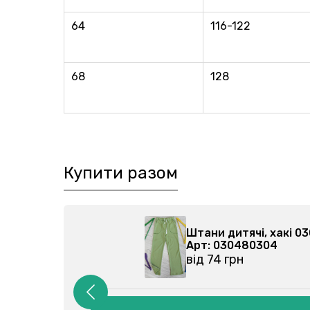
64
116-122
68
128
Купити разом
000
Штани дитячі, хакі
Арт: 030480304
від 74 грн