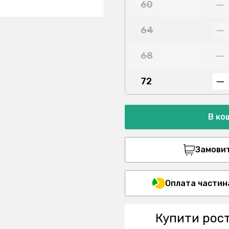
60
64
68
72
В ко
Замовити
Оплата частин
Купити рос