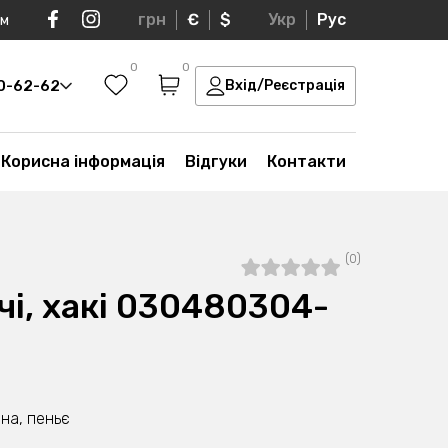
грн
€
$
Укр
Рус
ом
0
0
30-62-62
Вхід/Реєстрація
Корисна інформація
Відгуки
Контакти
(0)
і, хакі 030480304-
на, пеньє