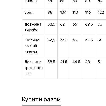
Розмір
56
56
60
60
64
Зріст
98
104
110
116
122
Довжина
58,5
62
66
69,5
73
виробу
Ширина
32,5
33,5
35
36,5
38
по лiнiї
стегон
Довжина
38,5
41,5
44,5
48
51
крокового
шва
Купити разом