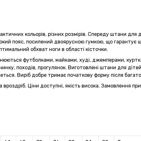
рактичних кольорів, різних розмірів. Спереду штани для д
кий пояс, посилений двоярусною гумкою, що гарантує щі
тимальний обхват ноги в області кісточки.
юються футболками, майками, худі, джемперами, куртка
чинку, походів, прогулянок. Виготовлені штани для дітей
неться. Виріб добре тримає початкову форму після багат
а вроздріб. Ціни доступні, якість висока. Замовлення 