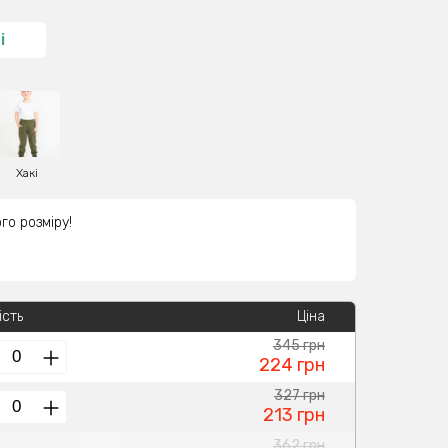
і
Хакі
го розміру!
ість
Ціна
345 грн
224 грн
327 грн
213 грн
362 грн