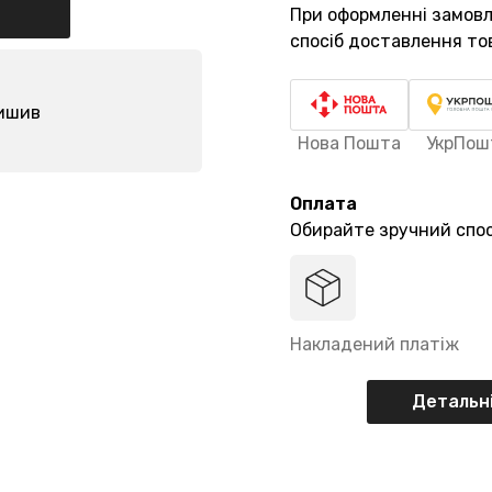
При оформленні замов
спосіб доставлення то
лишив
Нова Пошта
УкрПош
Оплата
Обирайте зручний спос
Накладений платіж
Детальні