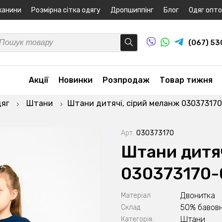
канини
Розмірна сітка одягу
Дропшиппінг
Блог
Одяг опт
(067) 5
Акції
Новинки
Розпродаж
Товар тижня
дяг
Штани
Штани дитячі, сірий меланж 03037317
Арт.
030373170
Штани дитяч
030373170-
Двонитка
Матеріал
50% бавовн
Склад
Штани
Категорія: