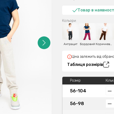
Товар в наявност
Кольори:
Антрацит
Бордовий
Коричневий
Ціна залежить від обрано
Таблиця розмірів
Розмір
Кільк
56-104
56-98