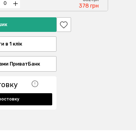
378 грн
шик
 в 1 клік
ами ПриватБанк
товку
ростовку