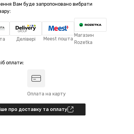
лення Вам буде запропоновано вибрати
вару:
Магазин
Meest пошта
та
Делівері
Rozetka
іб оплати:
Оплата на карту
ше про доставку та оплату