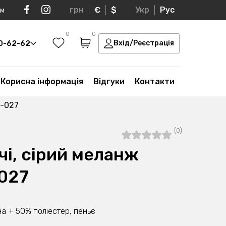
грн
€
$
Укр
Рус
ом
0
0
30-62-62
Вхід/Реєстрація
Корисна інформація
Відгуки
Контакти
0-027
(0)
і, сірий меланж
027
а + 50% поліестер, пеньє