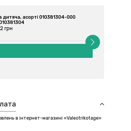
а дитяча, кремова 010381304-034
 010381304
4 грн
плата
овлень в інтернет-магазині «Valeotrikotage»