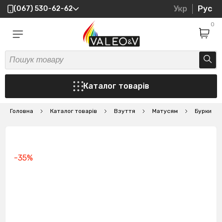
Укр
Рус
(067) 530-62-62
0
Каталог товарів
Головна
Каталог товарів
Взуття
Матусям
Бурки
-35%