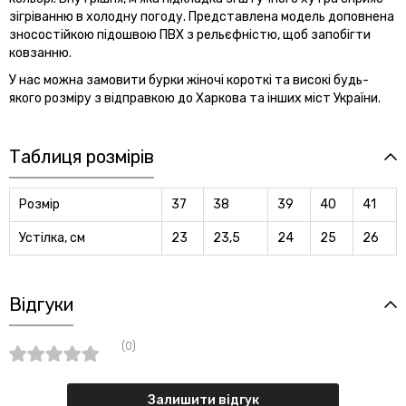
зігріванню в холодну погоду. Представлена ​​модель доповнена
зносостійкою підошвою ПВХ з рельєфністю, щоб запобігти
ковзанню.
У нас можна замовити бурки жіночі короткі та високі будь-
якого розміру з відправкою до Харкова та інших міст України.
Таблиця розмірів
Розмір
37
38
39
40
41
Устілка, см
23
23,5
24
25
26
Відгуки
(0)
Залишити відгук