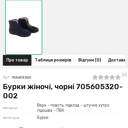
Про товар
Таблиця розмірів
Відгуки (0)
Доставка
(0)
Арт.
705605320
Бурки жіночі, чорні 705605320-
002
Верх - повсть; підклад - штучне хутро;
Матеріал
підошва - ПВХ
Бурки
Категорія: