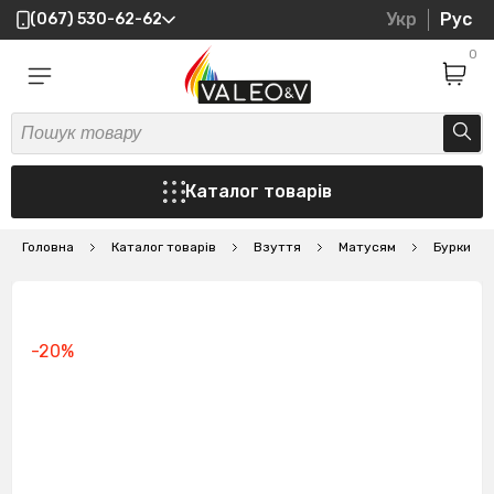
Укр
Рус
(067) 530-62-62
0
Каталог товарів
Головна
Каталог товарів
Взуття
Матусям
Бурки
-20%