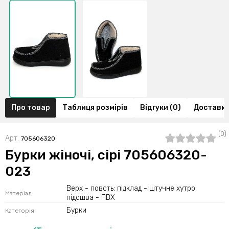
Про товар
Таблиця розмірів
Відгуки (0)
Доставка
(0)
Арт.
705606320
Бурки жіночі, сірі 705606320-
023
Верх - повсть; підклад - штучне хутро;
Матеріал
підошва - ПВХ
Бурки
Категорія: