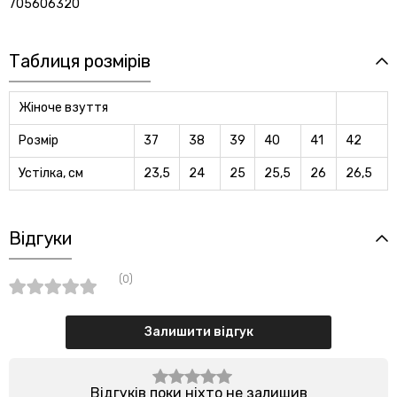
705606320
Таблиця розмірів
Жіноче взуття
Розмір
37
38
39
40
41
42
Устілка, см
23,5
24
25
25,5
26
26,5
Відгуки
(0)
Залишити відгук
Відгуків поки ніхто не залишив