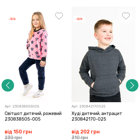
-35%
-35%
Арт:
230838505005
Арт:
230842170025
Світшот дитячий, рожевий
Худі дитячий, антрацит
230838505-005
230842170-025
від 150 грн
від 202 грн
230 грн
310 грн