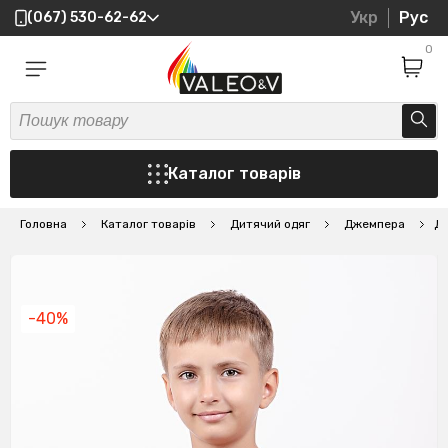
Укр
Рус
(067) 530-62-62
0
Каталог товарів
Головна
Каталог товарів
Дитячий одяг
Джемпера
Дж
-40%