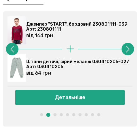
бордовий 230801111-039
Джемпер "START", бордов
Арт: 230801111
від 164 грн
ий меланж 030410205-027
Штани спортивні, сірі 03
Арт: 030355201
від 86 грн
ьніше
Детальніше