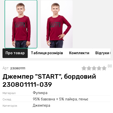
Про товар
Таблиця розмірів
Комплекти
Відгуки (
(0)
Арт.
230801111
Джемпер "START", бордовий
230801111-039
Фуликра
Матеріал
95% бавовна + 5% лайкра, пеньє
Склад
Джемпера
Категорія: