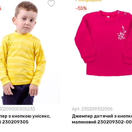
%
-55%
30209000305230
Арт:
230209302006
ер з кнопкою унісекс,
Джемпер дитячий з кнопк
і 230209305
малиновий 230209302-00