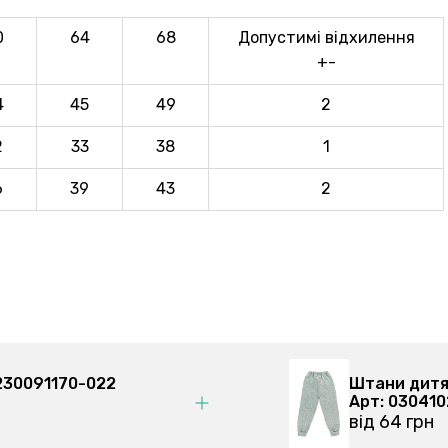
0
64
68
Допустимі відхилення
+-
4
45
49
2
2
33
38
1
6
39
43
2
, хакі 230091170-022