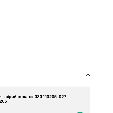
Штани спортивні, сірі 030355201-023
Арт: 030355201
від 86 грн