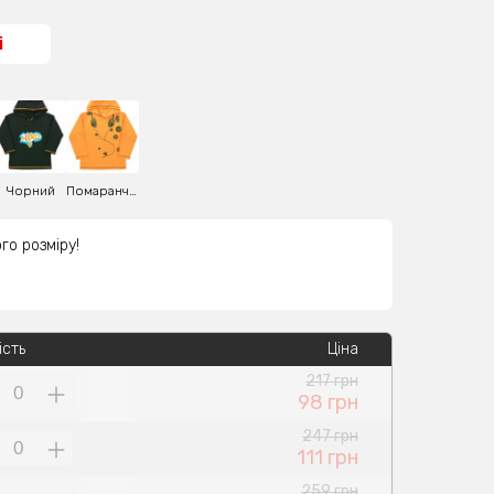
і
Чорний
Помаранчевий
го розміру!
ість
Ціна
217 грн
98 грн
247 грн
111 грн
259 грн