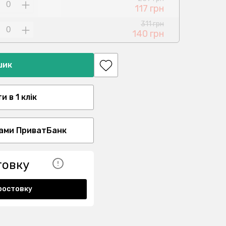
117 грн
311 грн
140 грн
шик
 в 1 клік
ами ПриватБанк
товку
ростовку