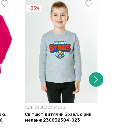
-35%
-45%
Арт:
230832304023
Арт:
2307
ою,
Світшот дитячий Бравл, сірий
Джемпер 
6
меланж 230832304-023
2307535