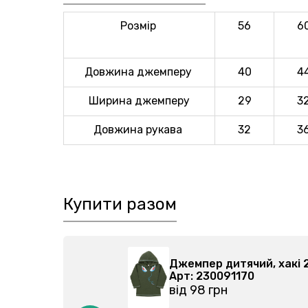
Розмір
56
6
Довжина джемперу
40
4
Ширина джемперу
29
3
Довжина рукава
32
3
Купити разом
10205-027
Джемпер дитячий
Арт: 230091170
від 98 грн