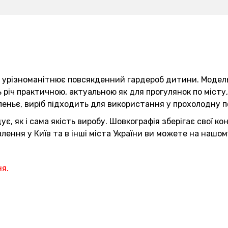
різноманітнює повсякденний гардероб дитини. Модель п
річ практичною, актуальною як для прогулянок по місту,
ньє, виріб підходить для використання у прохолодну п
є, як і сама якість виробу. Шовкографія зберігає свої к
ення у Київ та в інші міста України ви можете на нашому
ня.