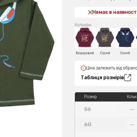
Немає в наявност
Кольори:
Бордовий
Сірий
Синій
Ціна залежить від обрано
Таблиця розмірів
Розмір
Кільк
56
60