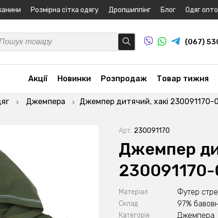
канини
Розмірна сітка одягу
Дропшиппінг
Блог
Одяг опт
(067) 5
Акції
Новинки
Розпродаж
Товар тижня
дяг
Джемпера
Джемпер дитячий, хакі 230091170-
Арт.
230091170
Джемпер ди
230091170-
Футер стр
Матеріал
97% бавовн
Склад
Джемпера
Категорія: