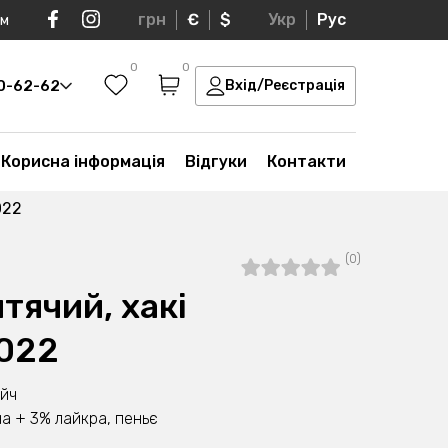
грн
€
$
Укр
Рус
ом
0
0
30-62-62
Вхід/Реєстрація
Корисна інформація
Відгуки
Контакти
022
(0)
тячий, хакі
022
ейч
а + 3% лайкра, пеньє