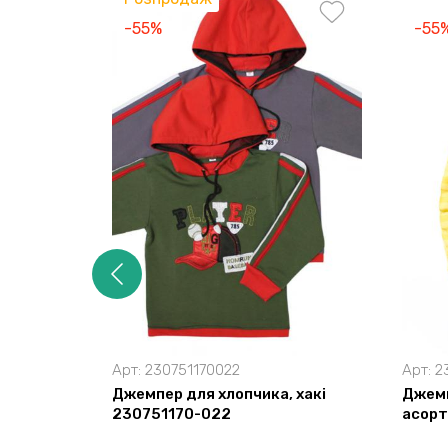
-55%
-55
Арт:
230751170022
Арт:
2
Джемпер для хлопчика, хакі
Джемп
230751170-022
асорт