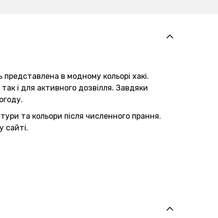
редставлена ​​в модному кольорі хакі.
 так і для активного дозвілля. Завдяки
огоду.
онтури та кольори після численного прання.
 сайті.