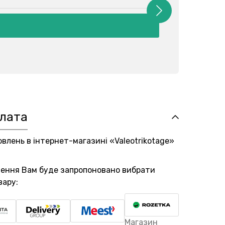
плата
овлень в інтернет-магазині «Valeotrikotage»
лення Вам буде запропоновано вибрати
вару:
Магазин