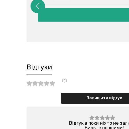
Відгуки
(0)
Залишити відгук
Відгуків поки ніхто не за
Будьте першими!