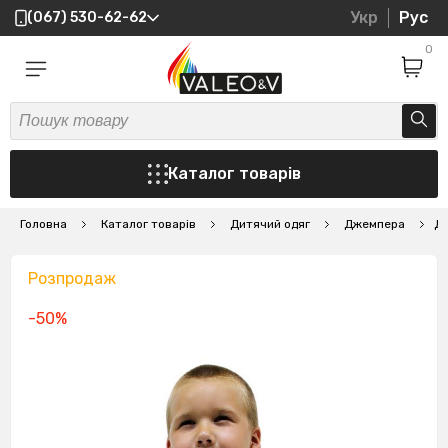
Укр
Рус
(067) 530-62-62
0
Каталог товарів
Головна
Каталог товарів
Дитячий одяг
Джемпера
Дж
Розпродаж
-50%