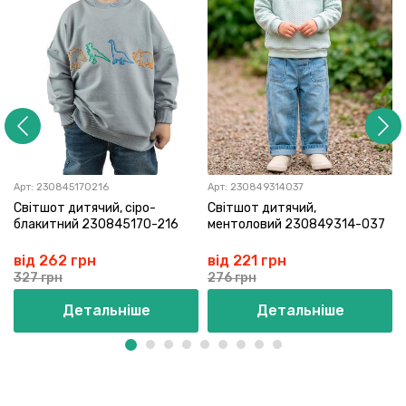
Арт:
230845170216
Арт:
230849314037
Світшот дитячий, сіро-
Світшот дитячий,
блакитний 230845170-216
ментоловий 230849314-037
від 262 грн
від 221 грн
327 грн
276 грн
Детальніше
Детальніше