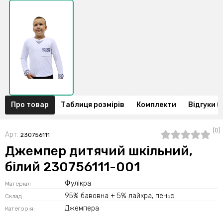
Про товар
Таблиця розмірів
Комплекти
Відгуки (
(0)
Арт.
230756111
Джемпер дитячий шкільний,
білий 230756111-001
Фулікра
Матеріал
95% бавовна + 5% лайкра, пеньє
Склад
Джемпера
Категорія: