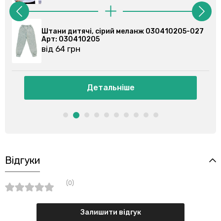
Штани дитячі, сірий меланж 030410205-027
Шта
Арт: 030410205
Арт
від 64 грн
від
Детальніше
Відгуки
(0)
Залишити відгук