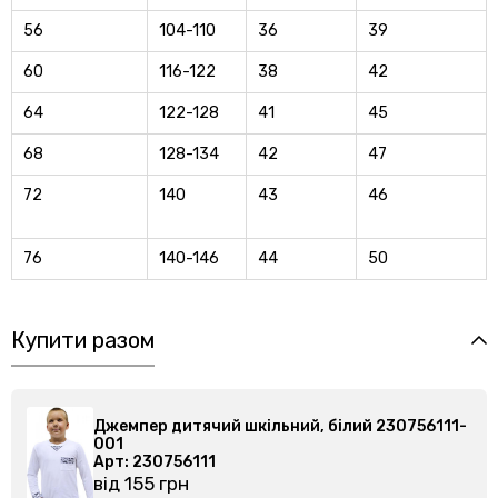
56
104-110
36
39
60
116-122
38
42
64
122-128
41
45
68
128-134
42
47
72
140
43
46
76
140-146
44
50
Купити разом
Джемпер дитячий шкільний, білий 230756111-
Дже
001
00
Арт: 230756111
Арт
від 155 грн
від