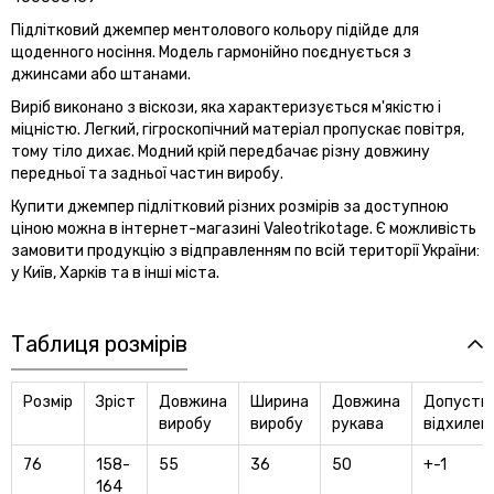
Підлітковий джемпер ментолового кольору підійде для
щоденного носіння. Модель гармонійно поєднується з
джинсами або штанами.
Виріб виконано з віскози, яка характеризується м'якістю і
міцністю. Легкий, гігроскопічний матеріал пропускає повітря,
тому тіло дихає. Модний крій передбачає різну довжину
передньої та задньої частин виробу.
Купити джемпер підлітковий різних розмірів за доступною
ціною можна в інтернет-магазині Valeotrikotage. Є можливість
замовити продукцію з відправленням по всій території України:
у Київ, Харків та в інші міста.
Таблиця розмірів
Розмір
Зріст
Довжина
Ширина
Довжина
Допусти
виробу
виробу
рукава
відхилен
76
158-
55
36
50
+-1
164