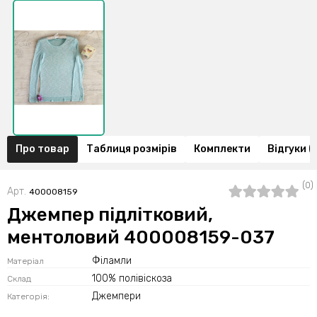
Про товар
Таблиця розмірів
Комплекти
Відгуки (
(0)
Арт.
400008159
Джемпер підлітковий,
ментоловий 400008159-037
Філамли
Матеріал
100% полівіскоза
Склад
Джемпери
Категорія: