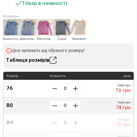
Товар в наявності
Кольори:
Блакитний
Джинсовий
Малиновий
Сірий
Бежевий
Ціна залежить від обраного розміру!
Таблиця розмірів
Розмір
Кількість
Ціна
168 грн
76
76 грн
164 грн
80
74 грн
173 грн
84
78 грн
192 грн