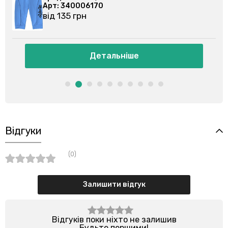
 340006170
Арт: 3400
135 грн
від 135 гр
Детальніше
Відгуки
(0)
Залишити відгук
Відгуків поки ніхто не залишив
Будьте першими!