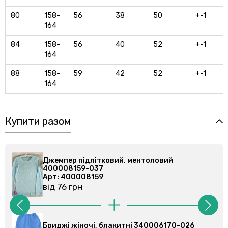
80
158-
56
38
50
+-1
164
84
158-
56
40
52
+-1
164
88
158-
59
42
52
+-1
164
Купити разом
пер підлітковий, ментоловий
Джемпер п
008159-037
40000815
 400008159
Арт: 4000
76 грн
від 76 грн
жі жіночі, блакитні 340006170-026
Бриджі жін