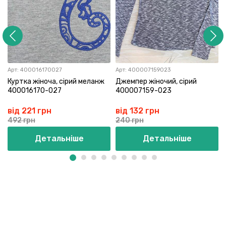
Арт:
400016170027
Арт:
400007159023
Куртка жіноча, сірий меланж
Джемпер жіночий, сірий
400016170-027
400007159-023
від 221 грн
від 132 грн
492 грн
240 грн
Детальніше
Детальніше