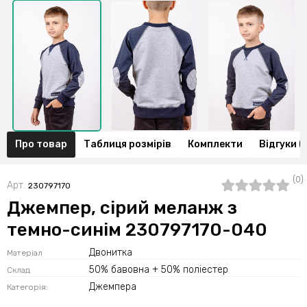
Про товар
Таблиця розмірів
Комплекти
Відгуки (
(0)
Арт.
230797170
Джемпер, сірий меланж з
темно-синім 230797170-040
Двонитка
Матеріал
50% бавовна + 50% поліестер
Склад
Джемпера
Категорія: