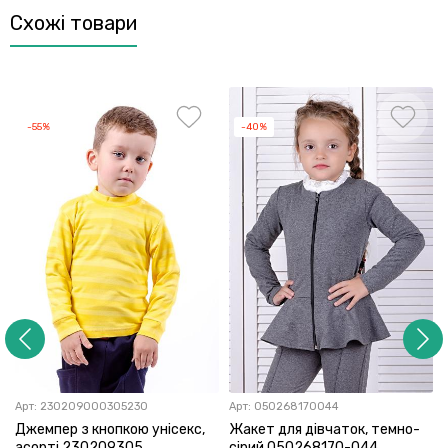
Схожі товари
-55%
-40%
Арт:
230209000305230
Арт:
050268170044
Джемпер з кнопкою унісекс,
Жакет для дівчаток, темно-
асорті 230209305
сірий 050268170-044