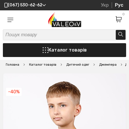
Укр
Рус
(067) 530-62-62
0
Каталог товарів
Головна
Каталог товарів
Дитячий одяг
Джемпера
Дж
-40%