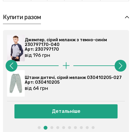
Купити разом
рий меланж з темно-синім
Джемпер, сірий ме
040
230797170-040
170
Арт: 230797170
від 196 грн
і, сірий меланж 030410205-027
Штани спортивні, 
205
Арт: 030355201
від 86 грн
Детальніше
Детал