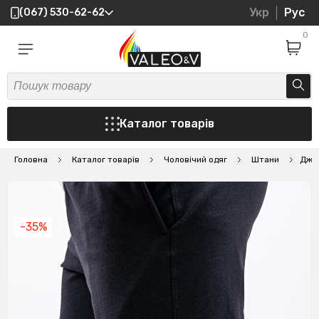
Укр
Рус
(067) 530-62-62
0
Каталог товарів
Головна
Каталог товарів
Чоловічий одяг
Штани
Джог
-35%