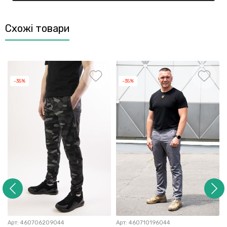
Схожі товари
-35%
-35%
Арт:
460706209044
Арт:
460710196044