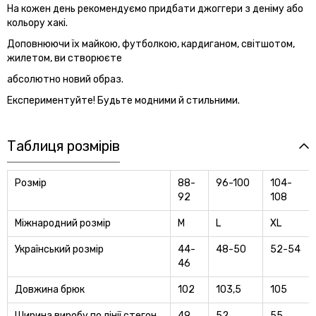
На кожен день рекомендуємо придбати джоггери з деніму або
кольору хакі.
Доповнюючи їх майкою, футболкою, кардиганом, світшотом,
жилетом, ви створюєте
абсолютно новий образ.
Експериментуйте! Будьте модними й стильними.
Таблиця розмірів
Розмір
88-
96-100
104-
92
108
Міжнародний розмір
M
L
XL
Український розмір
44-
48-50
52-54
46
Довжина брюк
102
103,5
105
Ширина виробу по лінії стегон
49
52
55