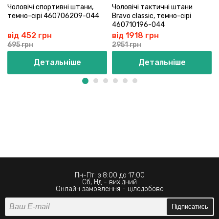
Чоловічі спортивні штани,
Чоловічі тактичні штани
темно-сірі 460706209-044
Bravo classic, темно-сірі
460710196-044
від 452 грн
від 1918 грн
695 грн
2951 грн
Детальніше
Детальніше
Пн-Пт: з 8:00 до 17:00
Сб, Нд - вихідний
Онлайн замовлення - цілодобово
Підписатись