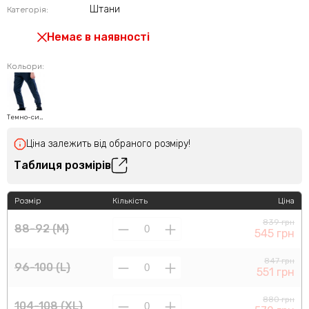
Штани
Категорія:
Немає в наявності
Кольори:
Темно-синій
Ціна залежить від обраного розміру!
Таблиця розмірів
Розмір
Кількість
Ціна
839 грн
88-92 (M)
545 грн
847 грн
96-100 (L)
551 грн
880 грн
104-108 (XL)