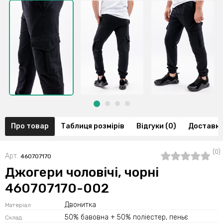
Про товар
Таблиця розмірів
Відгуки (0)
Доставка
(0)
Арт.
460707170
Джогери чоловічі, чорні
460707170-002
Двонитка
Матеріал
50% бавовна + 50% поліестер, пеньє
Склад