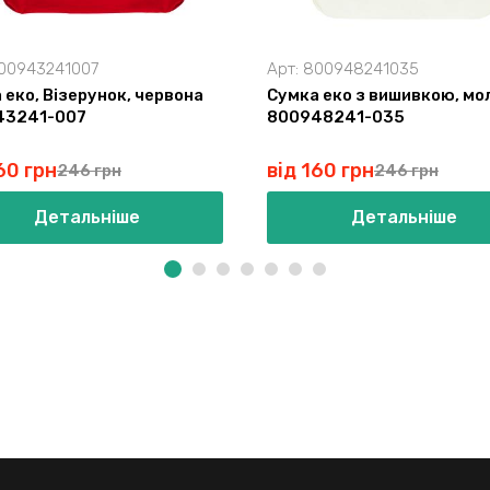
00943241007
Арт:
800948241035
 еко, Візерунок, червона
Сумка еко з вишивкою, мо
43241-007
800948241-035
60 грн
від 160 грн
246 грн
246 грн
Детальніше
Детальніше