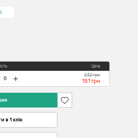
і
ість
Ціна
232 грн
151 грн
шик
 в 1 клік