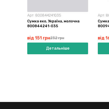
Арт:
800844241035
Арт:
8
Сумка еко, Україна, молочна
Сумка
800844241-035
8009
від 151 грн
від 1
232 грн
Детальніше