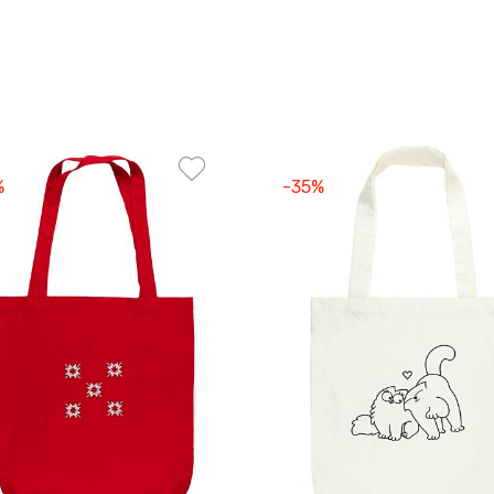
%
-35%