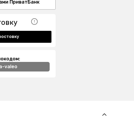
ами ПриватБанк
товку
ростовку
мокодом:
a-valeo