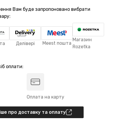
лення Вам буде запропоновано вибрати
вару:
Магазин
Meest пошта
та
Делівері
Rozetka
іб оплати:
Оплата на карту
ше про доставку та оплату