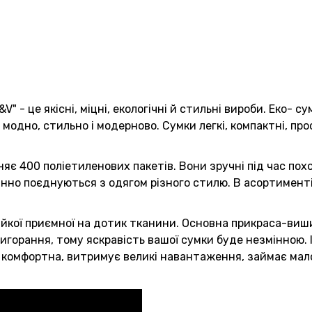
" - це якісні, міцні, екологічні й стильні вироби. Еко- су
 модно, стильно і модерново. Сумки легкі, компактні, про
яє 400 поліетиленових пакетів. Вони зручні під час поход
інно поєднуються з одягом різного стилю. В асортименті
ійкої приємної на дотик тканини. Основна прикраса-виш
игорання, тому яскравість вашої сумки буде незмінною. 
на і комфортна, витримує великі навантаження, займає мал