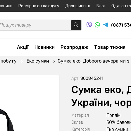
канини
Розмірна сітка одягу
Дропшиппінг
Блог
Одяг опт
(067) 5
Акції
Новинки
Розпродаж
Товар тижня
 побуту
Еко сумки
Сумка еко, Доброго вечора ми з
Арт.
800845241
Сумка еко, 
України, ч
Поплін
Матеріал
50% бавовн
Склад
Еко сумки
Категорія: