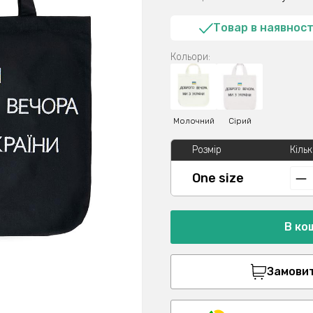
Товар в наявност
Кольори:
Молочний
Сірий
Розмір
Кільк
One size
В ко
Замовити