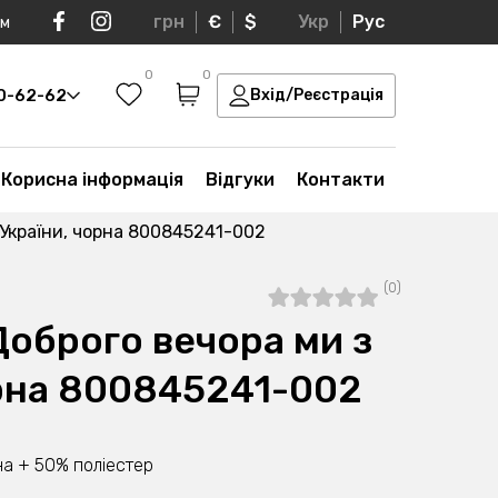
грн
€
$
Укр
Рус
ом
0
0
30-62-62
Вхід/Реєстрація
Корисна інформація
Відгуки
Контакти
 України, чорна 800845241-002
(0)
Доброго вечора ми з
орна 800845241-002
а + 50% поліестер