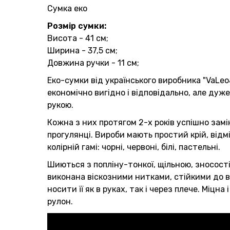
Сумка еко
Розмір сумки:
Висота - 41 см;
Ширина - 37,5 см;
Довжина ручки - 11 см;
Еко-сумки від українського виробника "VaLeo&V
економічно вигідно і відповідально, але дуже
рукою.
Кожна з них протягом 2-х років успішно замін
прогулянці. Вироби мають простий крій, відм
колірній гамі: чорні, червоні, білі, пастельні.
Шиються з попліну-тонкої, щільною, зносост
виконана віскозними нитками, стійкими до в
носити її як в руках, так і через плече. Міц
рулон.