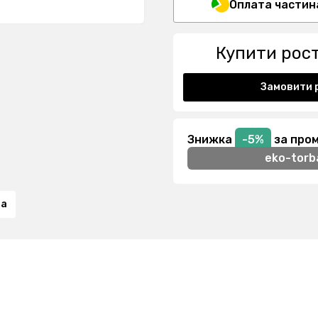
Оплата частин
Купити рос
Замовити 
Знижка
-5%
за про
eko-torb
та