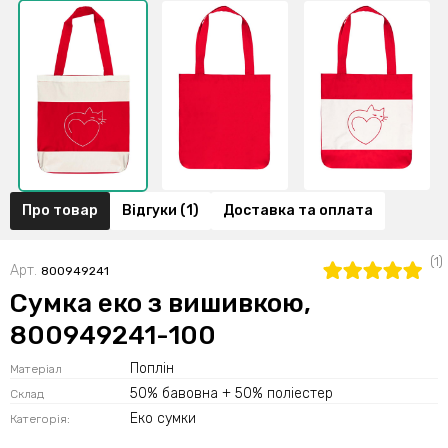
Про товар
Відгуки (1)
Доставка та оплата
(1)
Арт.
800949241
Сумка еко з вишивкою,
800949241-100
Поплін
Матеріал
50% бавовна + 50% поліестер
Склад
Еко сумки
Категорія: