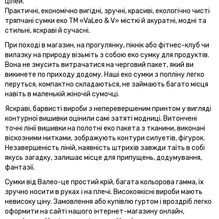
цілей.
Практичні, економічно вигідні, зручні, красиві, екологічно чисті
тряпчані сумки еко ТМ «VaLeo & V» місткі й акуратні, модні та
стильні, яскраві й сучасні.
При поході в магазин, на прогулянку, пікнік або фітнес-клуб чи
вилазку на природу візьміть з собою еко сумку для продуктів.
Вона не змусить витрачатися на черговий пакет, який ви
викинете по приходу додому. Наші еко сумки з попліну легко
перуться, компактно складаються, не займають багато місця
навіть в маленькій жіночій сумочці.
Яскраві, барвисті вироби з неперевершеним принтом у вигляді
контурної вишивки оцінили самі затяті модниці. Витончені
точні лінії вишивки на полотні еко пакета з тканини, виконані
віскозними нитками, зображують контури силуетів, фігурок.
Незавершеність ліній, наявність штрихів завжди таїть в собі
якусь загадку, залишає місце для припущень, додумування,
фантазії.
Сумки від Валео-це простий крій, багата кольорова гамма, їх
зручно носити в руках і на плечі. Високоякісні вироби мають
невисоку ціну. Замовлення або купівлю гуртом і вроздріб легко
оформити на сайті нашого інтернет-магазину онлайн,