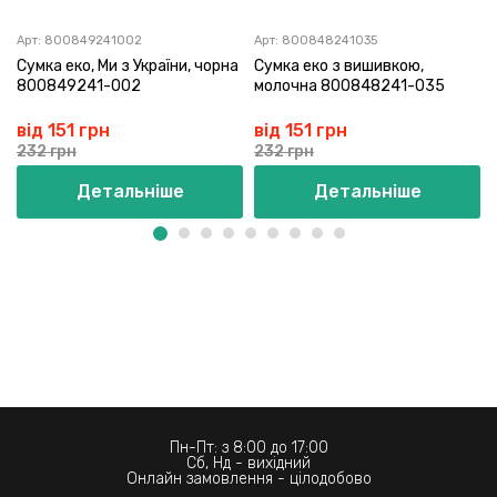
Арт:
800849241002
Арт:
800848241035
Сумка еко, Ми з України, чорна
Сумка еко з вишивкою,
800849241-002
молочна 800848241-035
від 151 грн
від 151 грн
232 грн
232 грн
Детальніше
Детальніше
Пн-Пт: з 8:00 до 17:00
Сб, Нд - вихідний
Онлайн замовлення - цілодобово