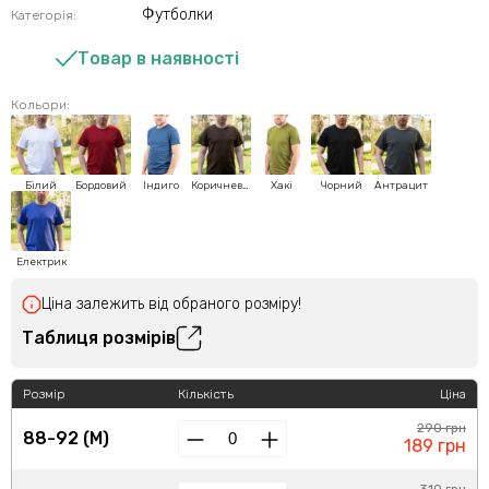
Футболки
Категорія:
Товар в наявності
Кольори:
Білий
Бордовий
Індиго
Коричневий
Хакі
Чорний
Антрацит
Електрик
Ціна залежить від обраного розміру!
Таблиця розмірів
Розмір
Кількість
Ціна
290 грн
88-92 (M)
189 грн