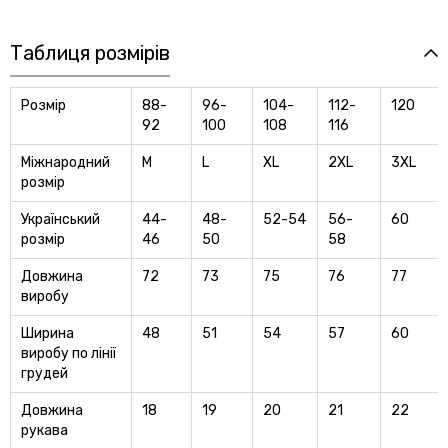
Таблиця розмірів
Розмір
88-
96-
104-
112-
120
92
100
108
116
Міжнародний
M
L
XL
2XL
3XL
розмір
Український
44-
48-
52-54
56-
60
розмір
46
50
58
Довжина
72
73
75
76
77
виробу
Ширина
48
51
54
57
60
виробу по лінії
грудей
Довжина
18
19
20
21
22
рукава