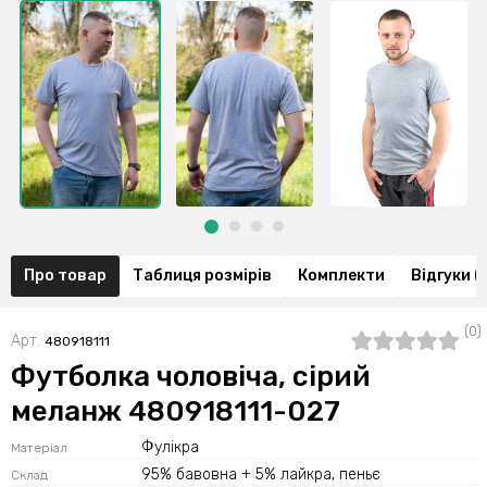
Про товар
Таблиця розмірів
Комплекти
Відгуки (
(0)
Арт.
480918111
Футболка чоловіча, сірий
меланж 480918111-027
Фулікра
Матеріал
95% бавовна + 5% лайкра, пеньє
Склад