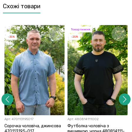
Схожі товари
Товар тижня
-35%
-25%
Арт:
470113195017
Арт:
480814111002
Сорочка чоловіча, джинсова
Футболка чоловіча з
470113195-017
вишивкою, чорна 480814111-