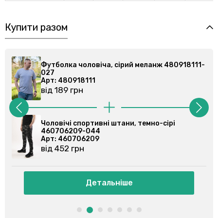
Купити разом
11-
Футболка чоловіча, сірий меланж 480918111-
027
Арт: 480918111
від 189 грн
Чоловічі спортивні штани, сині 460708204-
020
Арт: 460708204
від 484 грн
Детальніше