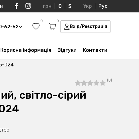
грн
€
$
Укр
Рус
ом
0
0
30-62-62
Вхід/Реєстрація
Корисна інформація
Відгуки
Контакти
05-024
(0)
ий, світло-сірий
024
стер