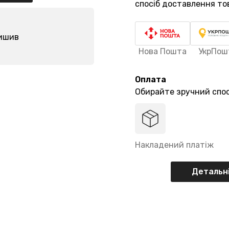
спосіб доставлення то
лишив
Нова Пошта
УкрПош
Оплата
Обирайте зручний спос
Накладений платіж
Детальні