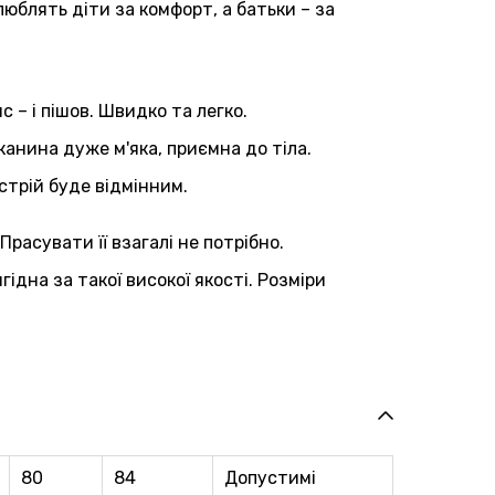
люблять діти за комфорт, а батьки – за
 – і пішов. Швидко та легко.
анина дуже м'яка, приємна до тіла.
астрій буде відмінним.
расувати її взагалі не потрібно.
дна за такої високої якості. Розміри
80
84
Допустимi