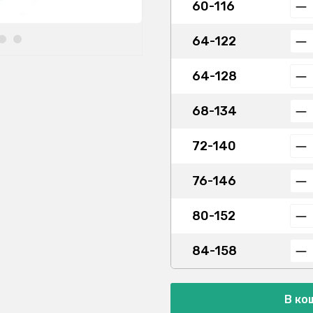
60-116
64-122
64-128
68-134
72-140
76-146
80-152
84-158
В ко