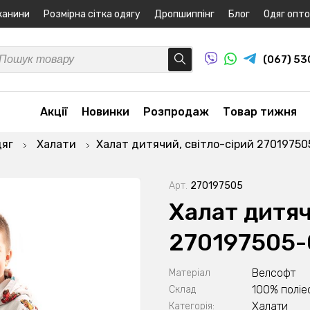
канини
Розмірна сітка одягу
Дропшиппінг
Блог
Одяг опт
(067) 5
Акції
Новинки
Розпродаж
Товар тижня
дяг
Халати
Халат дитячий, світло-сірий 2701975
Арт.
270197505
Халат дитяч
270197505-
Велсофт
Матеріал
100% поліе
Склад
Халати
Категорія: