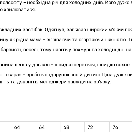
 велсофту – необхідна річ для холодних днів. Його дуже 
що хвилюватися.
складних застібок. Одягнув, зав'язав широкий м'який пояс
у як рідна мама – зігріваючи та огортаючи ніжністю. Тк
барвисті, веселі, тому навіть у похмурі та холодні дні н
анина легка у догляді – швидко переться, швидко сохне. П
 зараз – зробіть подарунок своїй дитині. Ціна дуже вигі
шіть та дзвоніть, менеджери завжди на зв'язку.
64
64
68
72
76