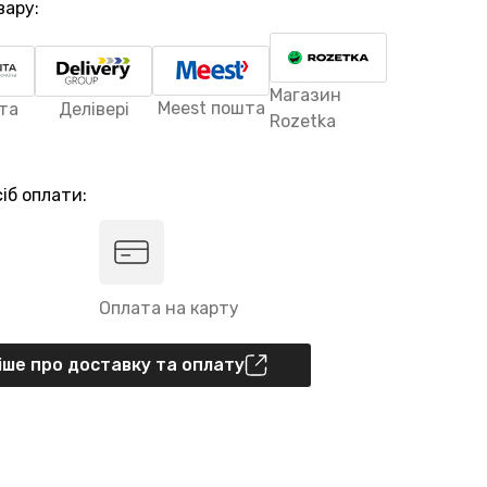
вару:
Магазин
Meest пошта
та
Делівері
Rozetka
іб оплати:
Оплата на карту
ше про доставку та оплату