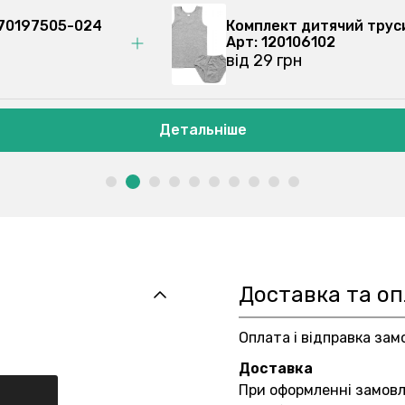
й 270197505-024
Комплект для дівчато
Арт: 120105102
від 34 грн
Детальніше
Доставка та о
Оплата і відправка зам
Доставка
При оформленні замов