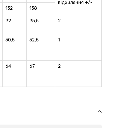
вiдхилення +/-
152
158
92
95,5
2
50,5
52,5
1
64
67
2