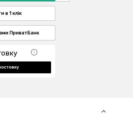
 в 1 клік
ами ПриватБанк
товку
ростовку