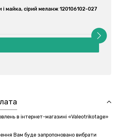
к труси + майка, асорті 120105102-000
плата
овлень в інтернет-магазині «Valeotrikotage»
лення Вам буде запропоновано вибрати