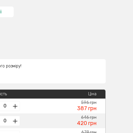
і
го розміру!
ість
Ціна
596 грн
387 грн
646 грн
420 грн
678 грн