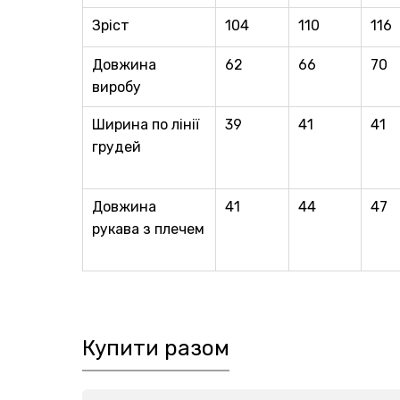
Зріст
104
110
116
Довжина
62
66
70
виробу
Ширина по лiнiї
39
41
41
грудей
Довжина
41
44
47
рукава з плечем
Купити разом