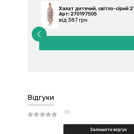
106102-027
Халат дитячий, світло-сіри
Арт: 270197505
від 387 грн
Відгуки
(0)
Залишити відгук