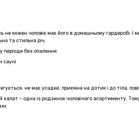
сь не кожен чоловік має його в домашньому гардеробі. І м
на та стильна річ.
у періоди без опалення
и сауні
гується, не має усадки, приємна на дотик і до тіла, пов
й халат – одна із родзинок чоловічого асортименту. Том
ни.