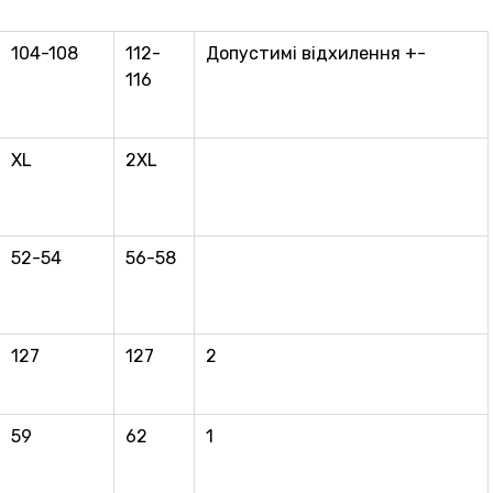
104-108
112-
Допустимі відхилення +-
116
XL
2XL
52-54
56-58
127
127
2
59
62
1