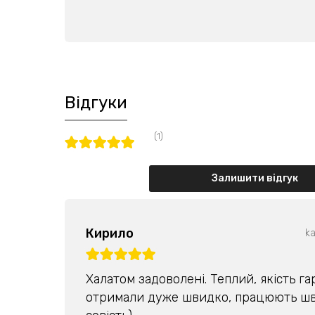
Відгуки
(1)
Залишити відгук
Кирило
ka
Халатом задоволені. Теплий, якість г
отримали дуже швидко, працюють шв