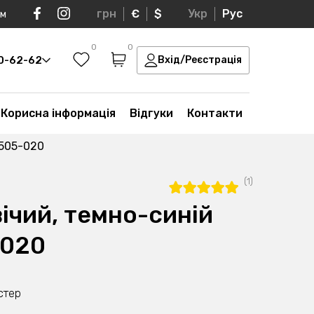
грн
€
$
Укр
Рус
ом
0
0
30-62-62
Вхід/Реєстрація
Корисна інформація
Відгуки
Контакти
2505-020
(1)
ічий, темно-синій
-020
стер