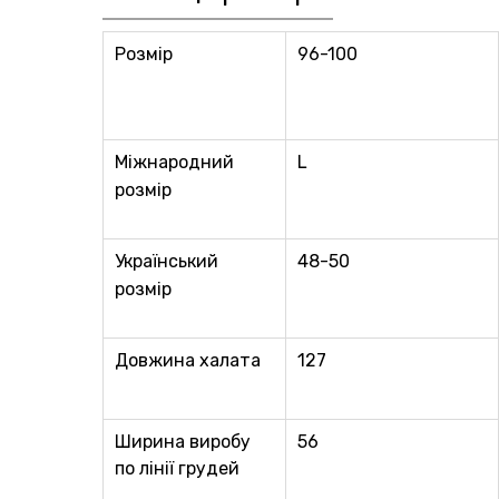
Розмір
96-100
Міжнародний
L
розмір
Український
48-50
розмір
Довжина халата
127
Ширина виробу
56
по лінії грудей