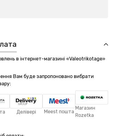
плата
овлень в інтернет-магазині «Valeotrikotage»
лення Вам буде запропоновано вибрати
вару:
Магазин
Meest пошта
та
Делівері
Rozetka
іб оплати: