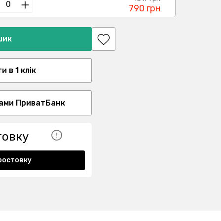
790 грн
шик
 в 1 клік
ами ПриватБанк
товку
ростовку