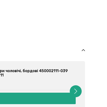
си-боксери чоловічі, сині 450002111-020
: 450002111
 81 грн