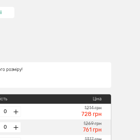
і
го розміру!
ість
Ціна
1214 грн
728 грн
1269 грн
761 грн
1317 грн