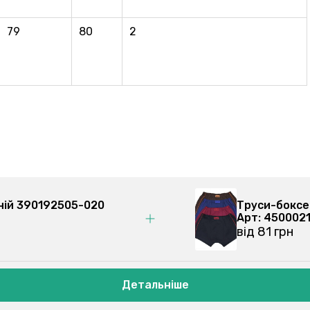
79
80
2
емно-синій 390192505-020
Тру
Арт
від
Детальніше