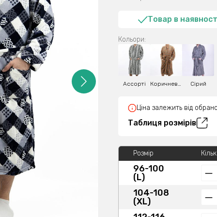
Товар в наявност
Кольори:
Ассорті
Коричневий
Сірий
Ціна залежить від обрано
Таблиця розмірів
Розмір
Кільк
96-100
(L)
104-108
(XL)