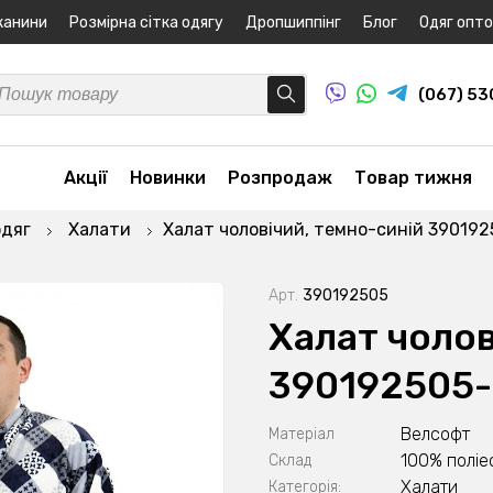
канини
Розмірна сітка одягу
Дропшиппінг
Блог
Одяг опт
(067) 5
Акції
Новинки
Розпродаж
Товар тижня
одяг
Халати
Халат чоловічий, темно-синій 39019
Арт.
390192505
Халат чолов
390192505
Велсофт
Матеріал
100% поліе
Склад
Халати
Категорія: