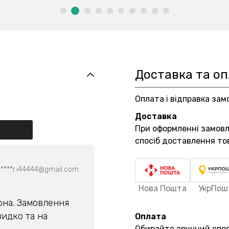
Доставка та о
Оплата і відправка зам
Доставка
При оформленні замов
спосіб доставлення то
****r.i44444@gmail.com
Нова Пошта
УкрПош
арна. Замовлення
идко та на
Оплата
Обирайте зручний спос