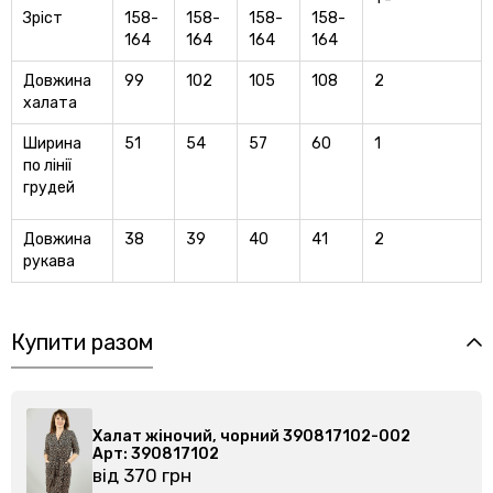
Зріст
158-
158-
158-
158-
164
164
164
164
Довжина
99
102
105
108
2
халата
Ширина
51
54
57
60
1
по лінії
грудей
Довжина
38
39
40
41
2
рукава
Купити разом
Халат жіночий, чорний 390817102-002
Халат 
Арт: 390817102
Арт: 3
від 370 грн
від 37