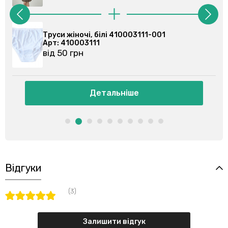
Труси жіночі, білі 410003111-001
Труси 
Арт: 410003111
Арт: 4
від 50 грн
від 50
Детальніше
Відгуки
(3)
Залишити відгук