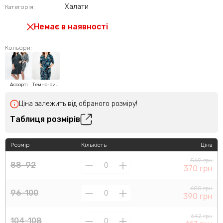
Халати
Категорія:
Немає в наявності
Кольори:
Ассорті
Темно-синій
Ціна залежить від обраного розміру!
Таблиця розмірів
Розмір
Кількість
Ціна
569 грн
88-92
370 грн
600 грн
96-100
390 грн
642 грн
104-108