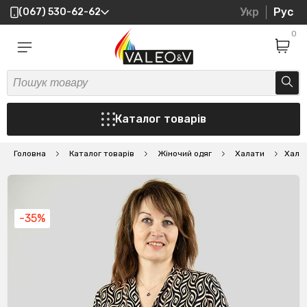
Укр
Рус
(067) 530-62-62
0
Каталог товарів
Головна
Каталог товарів
Жіночий одяг
Халати
Халат
-35%