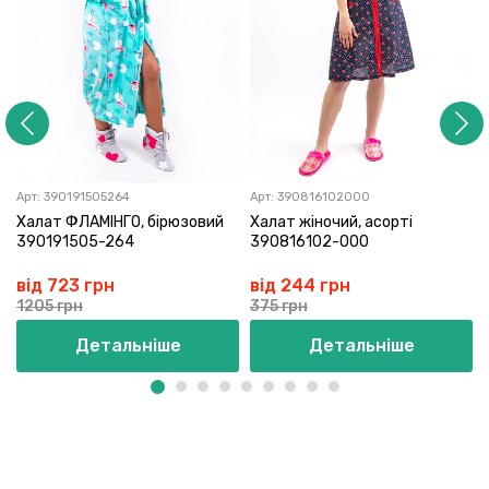
Арт:
390191505264
Арт:
390816102000
Халат ФЛАМІНГО, бірюзовий
Халат жіночий, асорті
390191505-264
390816102-000
від 723 грн
від 244 грн
1205 грн
375 грн
Детальніше
Детальніше