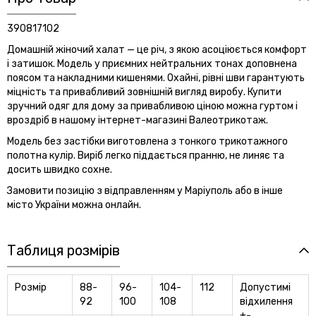
390817102
Домашній жіночий халат — це річ, з якою асоціюється комфорт
і затишок. Модель у приємних нейтральних тонах доповнена
поясом та накладними кишенями. Охайні, рівні шви гарантують
міцність та привабливий зовнішній вигляд виробу. Купити
зручний одяг для дому за привабливою ціною можна гуртом і
вроздріб в нашому інтернет-магазині Валеотрикотаж.
Модель без застібки виготовлена з тонкого трикотажного
полотна кулір. Виріб легко піддається пранню, не линяє та
досить швидко сохне.
Замовити позицію з відправленням у Маріуполь або в інше
місто України можна онлайн.
Таблиця розмірів
Розмір
88-
96-
104-
112
Допустимі
92
100
108
відхилення
+-