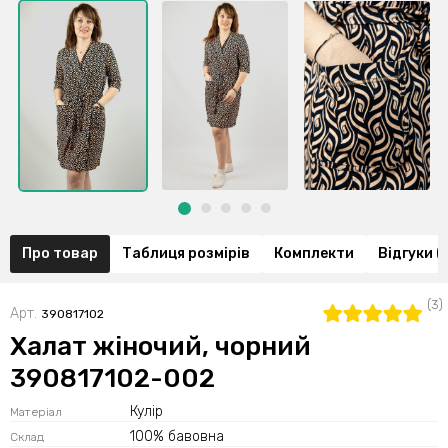
Про товар
Таблиця розмірів
Комплекти
Відгуки (
(3)
Арт.
390817102
Халат жіночий, чорний
390817102-002
Кулір
Матеріал
100% бавовна
Склад