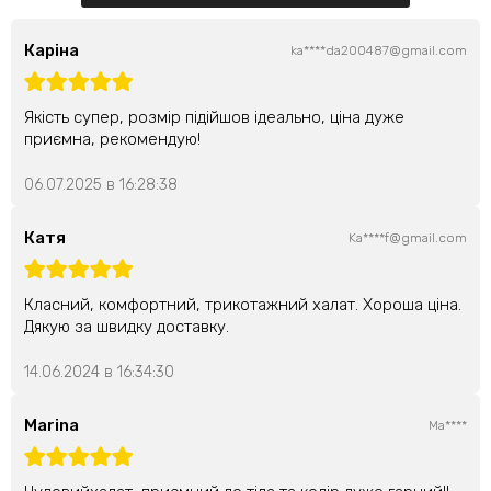
Каріна
ka****da200487@gmail.com
Якість супер, розмір підійшов ідеально, ціна дуже
приємна, рекомендую!
06.07.2025 в 16:28:38
Катя
Ka****f@gmail.com
Класний, комфортний, трикотажний халат. Хороша ціна.
Дякую за швидку доставку.
14.06.2024 в 16:34:30
Marina
Ma****