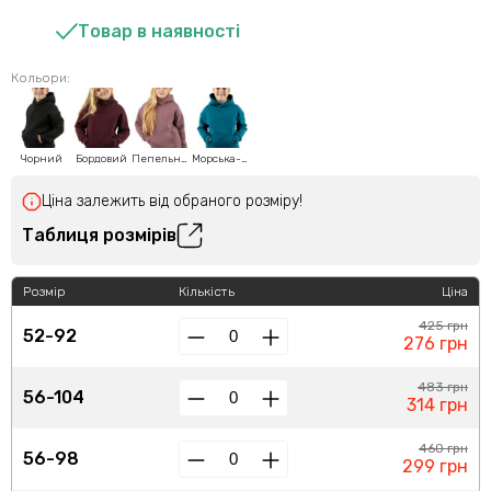
Товар в наявності
Кольори:
Чорний
Бордовий
Пепельно-рожевий
Морська-хвиля
Ціна залежить від обраного розміру!
Таблиця розмірів
Розмір
Кількість
Ціна
425 грн
52-92
276 грн
483 грн
56-104
314 грн
460 грн
56-98
299 грн