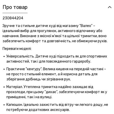
Про товар
230844204
Зручне та стильне дитяче худі від магазину "Валео" –
ідеальний вибір для прогулянок, активного відпочинку або
навчання. Виконане з якісної м'якої та щільної тринитки, воно
забезпечить комфорт та довговічність, не обмежуючи рухів.
Переваги моделі:
Універсальність. Дитяче худі підходить як для спортивних
активностей, так і для повсякденного гардеробу.
Практичне "кенгуру". Велика кишеня на передній частині –
не просто стильний елемент, а й корисна деталь для
зберігання дрібниць чи зігрівання рук.
Матеріал. Утеплена тринитка надійно захищає від
прохолоди, при цьому "дихає", забезпечуючи комфорт як у
приміщенні, так і на вулиці.
Капюшон. Ідеально захистить від вітру чи легкого дощу, не
потребуючи додаткових аксесуарів.