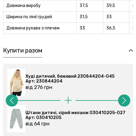
Довжина виробу
37,5
39,5
4
Ширина по лiнiї грудей
31,5
33
3
Довжина рукава з плечем
33
36,5
3
Купити разом
45
Худі дитячий, бежевий 230844204-045
Арт: 230844204
від 276 грн
205-027
Штани спортивні, сірі 030355201-023
Арт: 030355201
від 86 грн