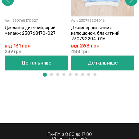
Арт:
230768170027
Арт:
230792204016
Джемпер дитячий, сірий
Джемпер дитячий з
меланж 230768170-027
капюшоном, блакитний
230792204-016
від 131 грн
від 268 грн
239 грн
488 грн
Детальніше
Детальніше
Пн-Пт: з 8:00 до 17:00
Сб, Нд - вихідний