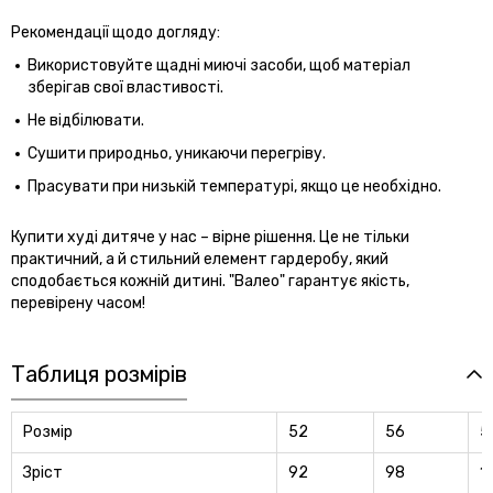
Рекомендації щодо догляду:
Використовуйте щадні миючі засоби, щоб матеріал
зберігав свої властивості.
Не відбілювати.
Сушити природньо, уникаючи перегріву.
Прасувати при низькій температурі, якщо це необхідно.
Купити худі дитяче у нас – вірне рішення. Це не тільки
практичний, а й стильний елемент гардеробу, який
сподобається кожній дитині. "Валео" гарантує якість,
перевірену часом!
Таблиця розмірів
Розмір
52
56
5
Зріст
92
98
1