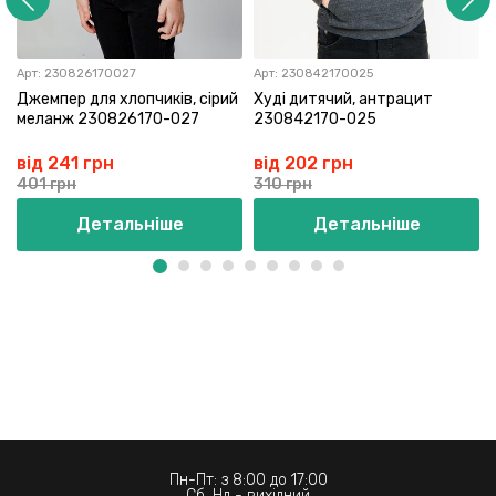
Арт:
230826170027
Арт:
230842170025
Джемпер для хлопчиків, сірий
Худі дитячий, антрацит
меланж 230826170-027
230842170-025
від 241 грн
від 202 грн
401 грн
310 грн
Детальніше
Детальніше
Пн-Пт: з 8:00 до 17:00
Сб, Нд - вихідний