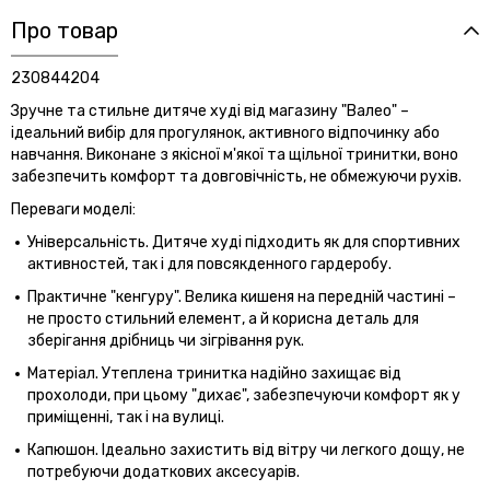
Про товар
230844204
Зручне та стильне дитяче худі від магазину "Валео" –
ідеальний вибір для прогулянок, активного відпочинку або
навчання. Виконане з якісної м'якої та щільної тринитки, воно
забезпечить комфорт та довговічність, не обмежуючи рухів.
Переваги моделі:
Універсальність. Дитяче худі підходить як для спортивних
активностей, так і для повсякденного гардеробу.
Практичне "кенгуру". Велика кишеня на передній частині –
не просто стильний елемент, а й корисна деталь для
зберігання дрібниць чи зігрівання рук.
Матеріал. Утеплена тринитка надійно захищає від
прохолоди, при цьому "дихає", забезпечуючи комфорт як у
приміщенні, так і на вулиці.
Капюшон. Ідеально захистить від вітру чи легкого дощу, не
потребуючи додаткових аксесуарів.