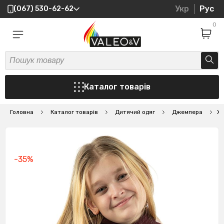
Укр
Рус
(067) 530-62-62
0
Каталог товарів
Головна
Каталог товарів
Дитячий одяг
Джемпера
Ху
-35%