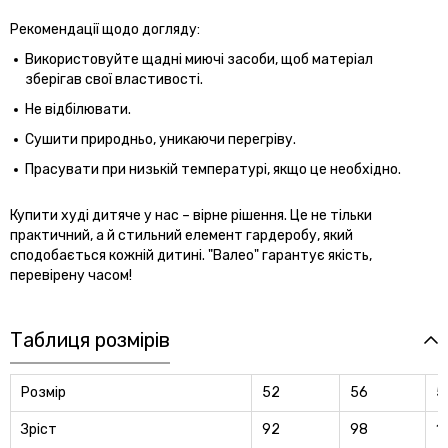
Рекомендації щодо догляду:
Використовуйте щадні миючі засоби, щоб матеріал
зберігав свої властивості.
Не відбілювати.
Сушити природньо, уникаючи перегріву.
Прасувати при низькій температурі, якщо це необхідно.
Купити худі дитяче у нас – вірне рішення. Це не тільки
практичний, а й стильний елемент гардеробу, який
сподобається кожній дитині. "Валео" гарантує якість,
перевірену часом!
Таблиця розмірів
Розмір
52
56
5
Зріст
92
98
1