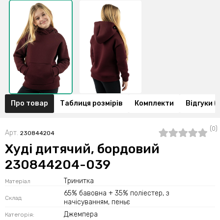
Про товар
Таблиця розмірів
Комплекти
Відгуки (
(0)
Арт.
230844204
Худі дитячий, бордовий
230844204-039
Тринитка
Матеріал
65% бавовна + 35% поліестер, з
Склад
начісуванням, пеньє
Джемпера
Категорія: