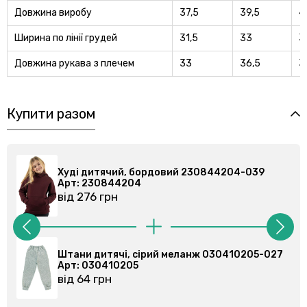
Довжина виробу
37,5
39,5
4
Ширина по лiнiї грудей
31,5
33
3
Довжина рукава з плечем
33
36,5
3
Купити разом
30844204-039
Худі дитячий, бордовий 2308442
Арт: 230844204
від 276 грн
ж 030410205-027
Штани спортивні, сірі 030355201-
Арт: 030355201
від 86 грн