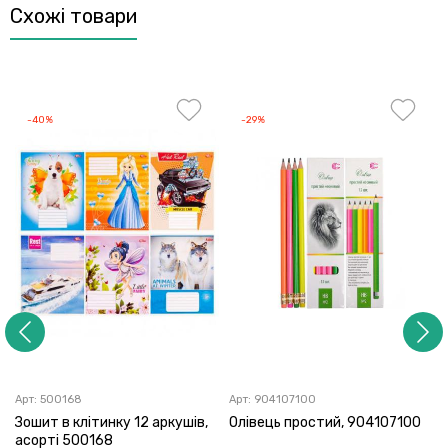
Схожі товари
-40%
-29%
Арт:
500168
Арт:
904107100
Зошит в клітинку 12 аркушів,
Олівець простий, 904107100
асорті 500168