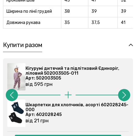
Кроковий шов
43
47
52
Ширина по лінії грудей
38
39
39
Довжина рукава
35
37,5
41
Купити разом
 підлітковий Єдиноріг,
Кігурумі дитячий та підлі
-011
ліловий 502003505-011
Арт: 502003505
від 595 грн
чиків, асорті 602028245-
Шкарпетки для хлопчика,
000
Арт: 600200295
від 23 грн