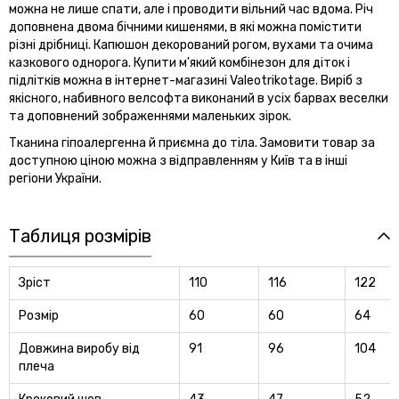
можна не лише спати, але і проводити вільний час вдома. Річ
доповнена двома бічними кишенями, в які можна помістити
різні дрібниці. Капюшон декорований рогом, вухами та очима
казкового однорога. Купити м'який комбінезон для діток і
підлітків можна в інтернет-магазині Valeotrikotage. Виріб з
якісного, набивного велсофта виконаний в усіх барвах веселки
та доповнений зображеннями маленьких зірок.
Тканина гіпоалергенна й приємна до тіла. Замовити товар за
доступною ціною можна з відправленням у Київ та в інші
регіони України.
Таблиця розмірів
Зріст
110
116
122
Розмір
60
60
64
Довжина виробу від
91
96
104
плеча