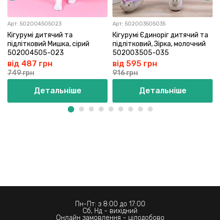
Арт:
502004505023
Арт:
502003505035
Кігурумі дитячий та
Кігурумі Єдиноріг дитячий та
підлітковий Мишка, сірий
підлітковий, Зірка, молочний
502004505-023
502003505-035
від 487 грн
від 595 грн
749 грн
916 грн
Детальніше
Детальніше
Пн-Пт: з 8:00 до 17:00
Сб, Нд - вихідний
Онлайн замовлення - цілодобово