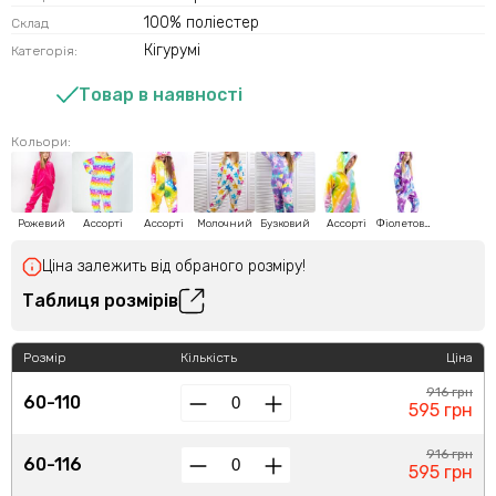
100% поліестер
Склад
Кігурумі
Категорія:
Товар в наявності
Кольори:
Рожевий
Ассорті
Ассорті
Молочний
Бузковий
Ассорті
Фіолетовий
Ціна залежить від обраного розміру!
Таблиця розмірів
Розмір
Кількість
Ціна
916 грн
60-110
595 грн
916 грн
60-116
595 грн