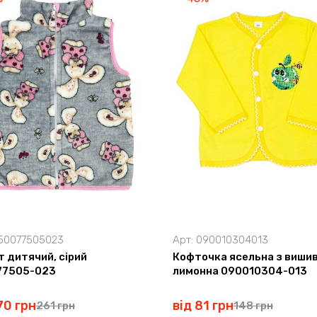
50077505023
Арт:
090010304013
 дитячий, сірий
Кофточка ясельна з виши
77505-023
лимонна 090010304-013
70 грн
від 81 грн
261 грн
148 грн