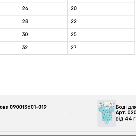
26
20
28
22
30
25
32
27
юзова 090013601-019
Боді д
Арт: 
від 44