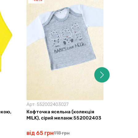
Арт:
552002403027
Арт:
0900
вкою,
Кофточка ясельна (колекція
Кофточка
MILK), сірий меланж 552002403
0900093
від 65 грн
від 43 г
118 грн