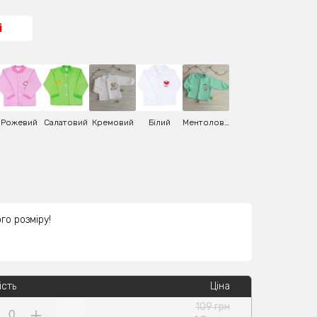
і
Рожевий
Салатовий
Кремовий
Білий
Ментоловий
го розміру!
ість
Ціна
109 грн