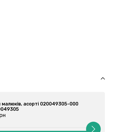
ля малюків, асорті 020079102-000
020079102
 грн