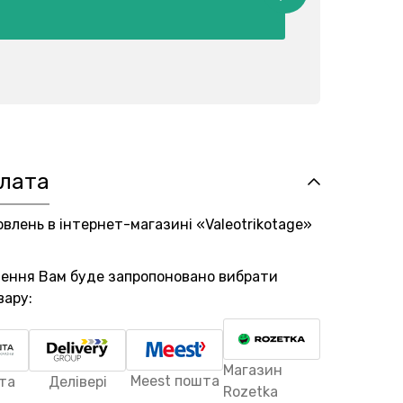
плата
овлень в інтернет-магазині «Valeotrikotage»
лення Вам буде запропоновано вибрати
вару:
Магазин
Meest пошта
та
Делівері
Rozetka