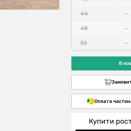
44
48
52
В ко
Замовити
Оплата частин
Купити рос