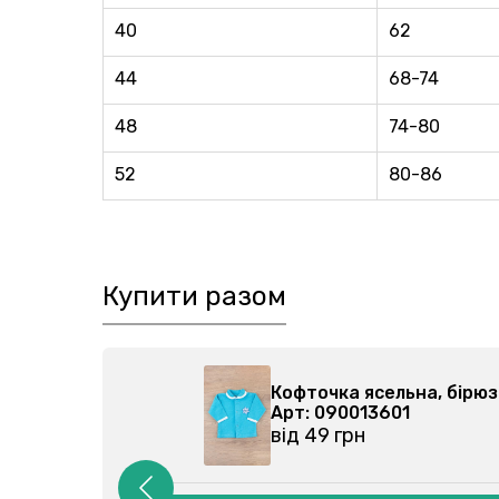
40
62
44
68-74
48
74-80
52
80-86
Купити разом
5-000
Кофточка ясельна, бір
Арт: 090013601
від 49 грн