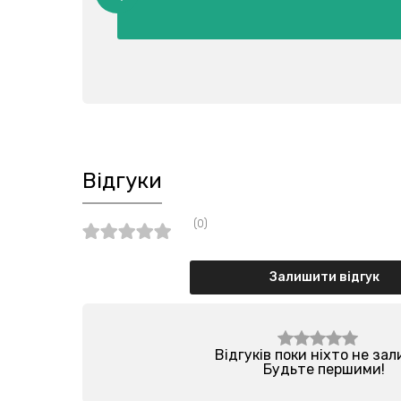
Відгуки
(0)
Залишити відгук
Відгуків поки ніхто не за
Будьте першими!