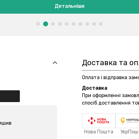
Детальніше
Доставка та о
Оплата і відправка зам
Доставка
При оформленні замов
спосіб доставлення то
лишив
Нова Пошта
УкрПош