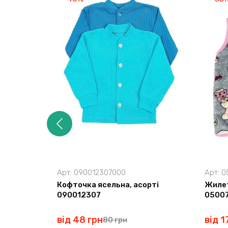
Арт:
090012307000
Арт:
0
Кофточка ясельна, асорті
Жилет
090012307
0500
від 48 грн
від 1
80 грн