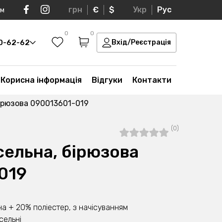
грн
€
$
Укр
Рус
ом
0
0
30-62-62
Вхід/Реєстрація
Корисна інформація
Відгуки
Контакти
ірюзова 090013601-019
(0)
сельна, бірюзова
019
а + 20% поліестер, з начісуванням
сельні