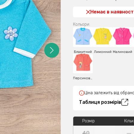
Немає в наявност
Кольори:
Блакитний
Лимонний
Малиновий
Персиковий
Ціна залежить від обрано
Таблиця розмірів
Розмір
Кільк
40