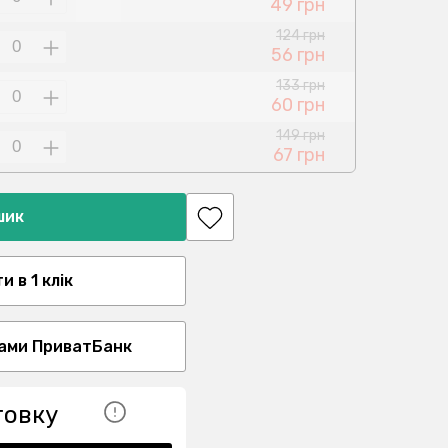
49 грн
124 грн
56 грн
133 грн
60 грн
149 грн
67 грн
шик
 в 1 клік
ами ПриватБанк
товку