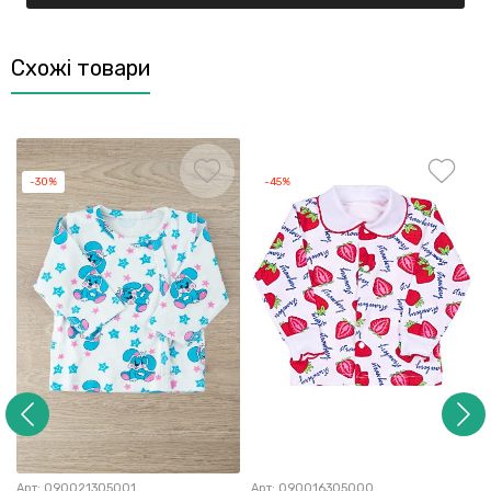
Схожі товари
-30%
-45%
Арт:
090021305001
Арт:
090016305000