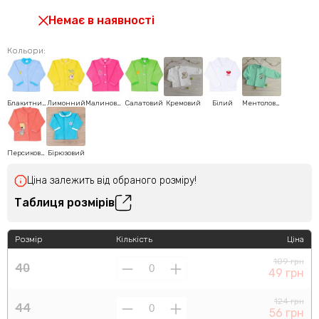
Немає в наявності
Кольори:
Блакитний
Лимонний
Малиновий
Салатовий
Кремовий
Білий
Ментоловий
Персиковий
Бірюзовий
Ціна залежить від обраного розміру!
Таблиця розмірів
Розмір
Кількість
Ціна
109 грн
40
49 грн
124 грн
44
56 грн