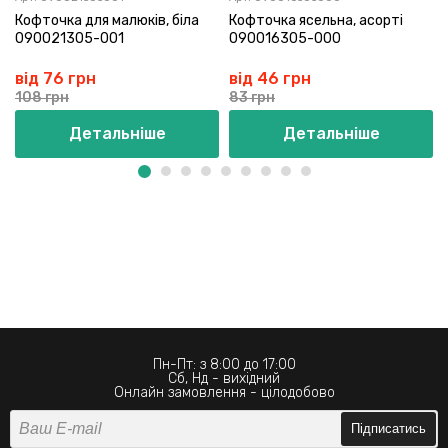
Кофточка для малюків, біла
Кофточка ясельна, асорті
090021305-001
090016305-000
від 76 грн
від 46 грн
108 грн
83 грн
Детальніше
Детальніше
Пн-Пт: з 8:00 до 17:00
Сб, Нд - вихідний
Онлайн замовлення - цілодобово
Підписатись