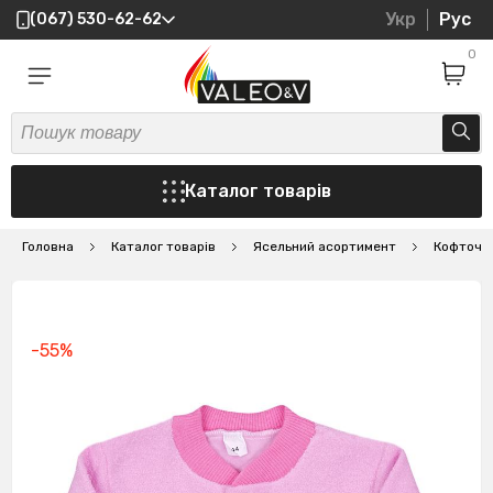
Укр
Рус
(067) 530-62-62
0
Каталог товарів
Головна
Каталог товарів
Ясельний асортимент
Кофточки
-55%