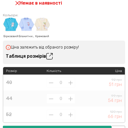
Немає в наявності
Кольори:
Бірюзовий
Блакитний
Кремовий
Ціна залежить від обраного розміру!
Таблиця розмірів
Розмір
Кількість
Ціна
92 грн
40
51 грн
99 грн
44
54 грн
120 грн
52
66 грн