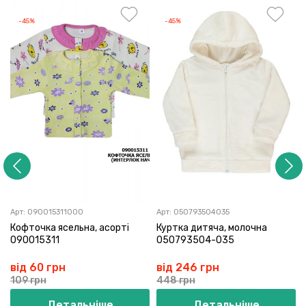
-45%
-45%
Арт:
090015311000
Арт:
050793504035
Кофточка ясельна, асорті
Куртка дитяча, молочна
090015311
050793504-035
від 60 грн
від 246 грн
109 грн
448 грн
Детальніше
Детальніше