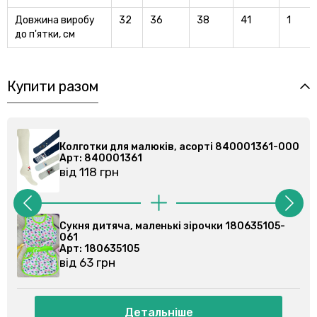
Довжина виробу
32
36
38
41
1
до п'ятки, см
Купити разом
0
Колготки для малюків, асорті 840001361-000
Арт: 840001361
від 118 грн
Сукня дитяча, маленькі зірочки 180635105-
061
Арт: 180635105
від 63 грн
Детальніше