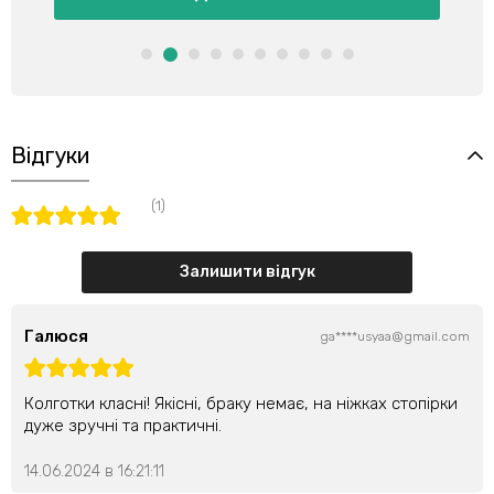
Відгуки
(1)
Залишити відгук
Галюся
ga****usyaa@gmail.com
Колготки класні! Якісні, браку немає, на ніжках стопірки
дуже зручні та практичні.
14.06.2024 в 16:21:11