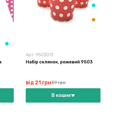
Арт:
9503013
а
Набір склянок, рожевий 9503
від 21 грн
39 грн
В кошик