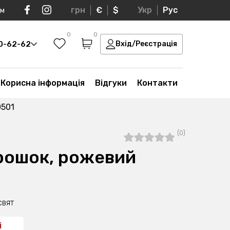
грн
€
$
Укр
Рус
ом
0
0
30-62-62
Вхід/Реєстрація
Корисна інформація
Відгуки
Контакти
0501
(0)
орошок, рожевий
свят
і