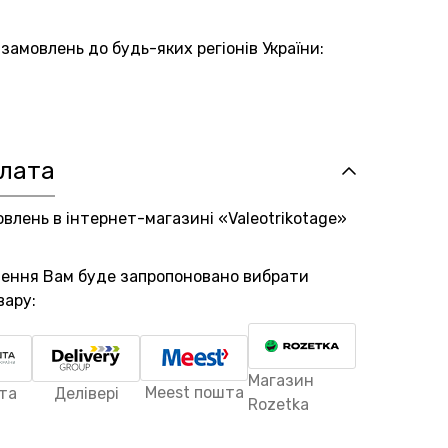
амовлень до будь-яких регіонів України:
плата
овлень в інтернет-магазині «Valeotrikotage»
лення Вам буде запропоновано вибрати
вару:
Магазин
Meest пошта
та
Делівері
Rozetka