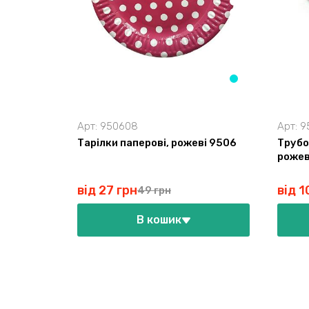
Арт:
950608
Арт:
9
Тарілки паперові, рожеві 9506
Трубо
рожев
від 27 грн
від 1
49 грн
В кошик