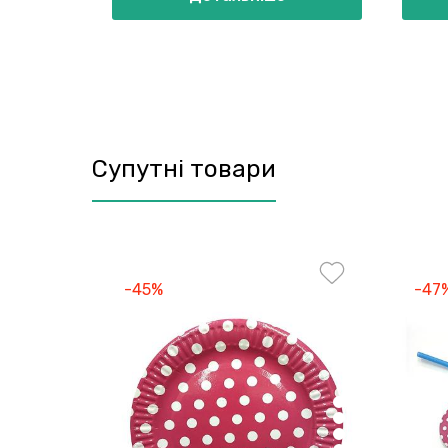
Супутні товари
-45%
-47