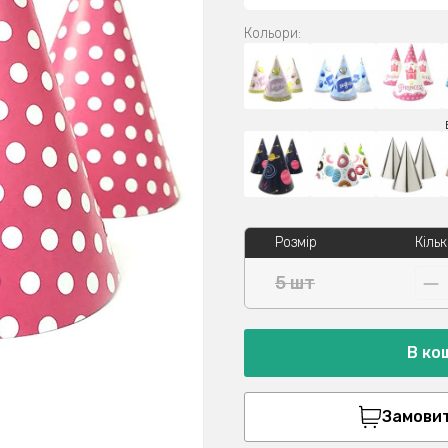
Кольори:
Розмір
Кільк
5 шт
В ко
Замовити