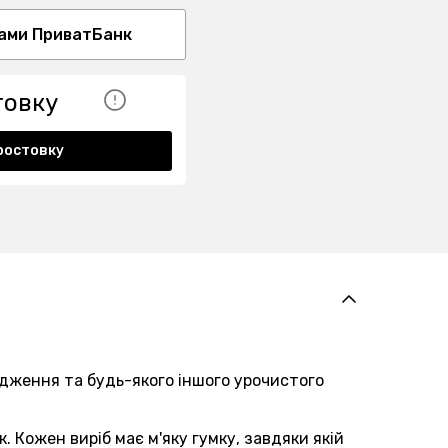
ами ПриватБанк
товку
ростовку
одження та будь-якого іншого урочистого
 Кожен виріб має м'яку гумку, завдяки якій