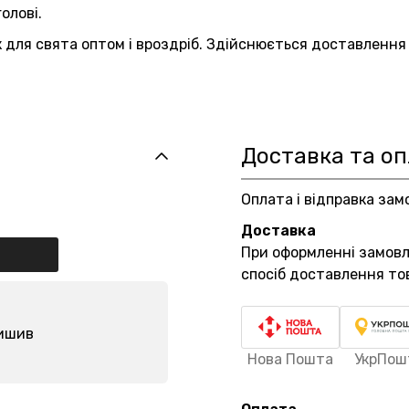
олові.
для свята оптом і вроздріб. Здійснюється доставлення з
Доставка та о
Оплата і відправка зам
Доставка
При оформленні замов
спосіб доставлення то
лишив
Нова Пошта
УкрПош