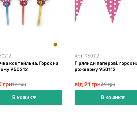
50212
Арт:
950112
чка коктейльна, Горох на
Гірлянди паперові, горох н
ому 950212
рожевому 950112
0 грн
від 21 грн
19 грн
39 грн
В кошик
В кошик