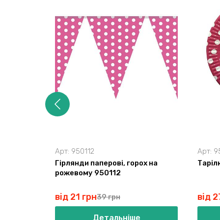
Арт:
950112
Арт:
9
Гірлянди паперові, горох на
Таріл
рожевому 950112
від 21 грн
від 2
39 грн
Детальніше