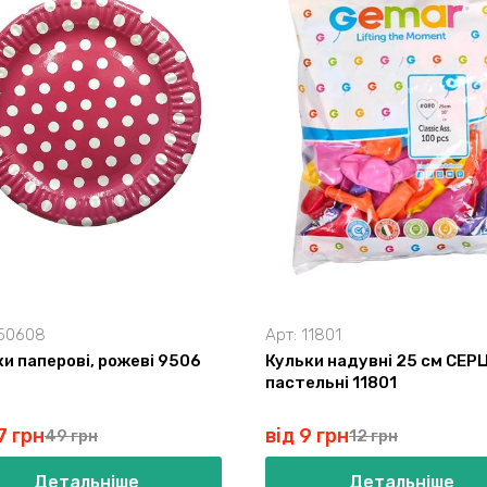
50608
Арт:
11801
ки паперові, рожеві 9506
Кульки надувні 25 см СЕРЦ
пастельні 11801
7 грн
від 9 грн
49 грн
12 грн
Детальніше
Детальніше