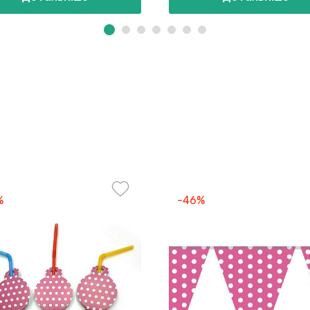
%
-46%