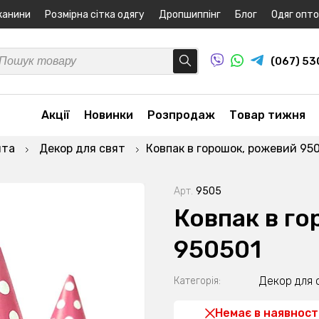
канини
Розмірна сітка одягу
Дропшиппінг
Блог
Одяг опт
(067) 5
Акції
Новинки
Розпродаж
Товар тижня
ята
Декор для свят
Ковпак в горошок, рожевий 95
Арт.
9505
Ковпак в г
950501
Декор для 
Категорія:
Немає в наявност