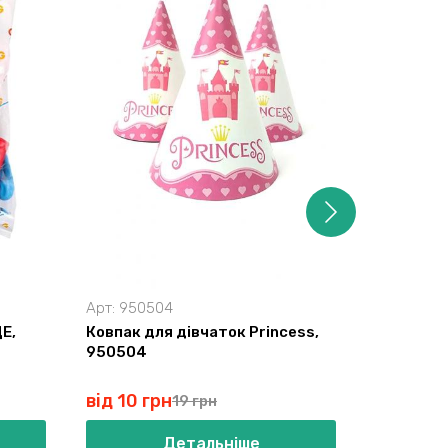
Арт:
950504
Арт:
9501
Е,
Ковпак для дівчаток Princess,
Гірлянди
950504
золото 9
від 10 грн
від 32 г
19 грн
Детальніше