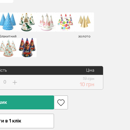
Блакитний
золото
ість
Ціна
19 грн
10 грн
шик
 в 1 клік