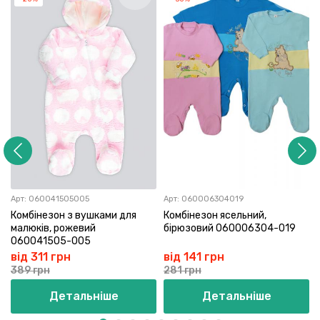
Арт:
060041505005
Арт:
060006304019
Комбінезон з вушками для
Комбінезон ясельний,
малюків, рожевий
бірюзовий 060006304-019
060041505-005
від 311 грн
від 141 грн
389 грн
281 грн
Детальніше
Детальніше