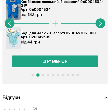
 бірюзовий 060004504-
Комбінезон ясельний, бірюз
019
Арт: 060004504
від 183 грн
орті 020049305-000
Боді для малюків, асорті 02
Арт: 020079102
від 44 грн
іше
Детальніше
Відгуки
(0)