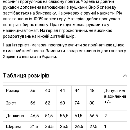
носіння і прогулянок на свіжому повітрі. Модель із довгим
рукавом доповнена капюшоном із вушками. Виріб спереду
застібається на блискавку. На рукавах є зручні манжети. Річ
виготовлена із 100% поліестеру. Матеріал добре пропускає
повітря і вбирає вологу. Прати одяг можна руками та у
машинці-автомат. Матеріал гігроскопічний, не викликає
роздратувань на ніжній дитячій шкірі.
Наш інтернет-магазин пропонує купити за прийнятною ціною
стильний комбінезон. Замовити товар можливо із доставкою у
Харків та інші міста України.
Таблиця розмірів
Розмір
36
40
44
44
48
Допустимi
вiдхилення
+/-
Зріст
56
62
68
74
80
Довжина
46,5
51,5
56,5
61,5
66,5
2
Ширина
21,5
23,5
25,5
26,5
27,5
1