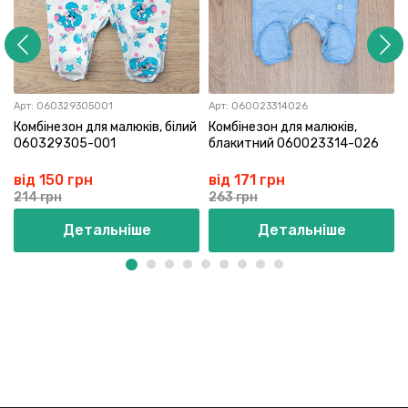
Арт:
060329305001
Арт:
060023314026
Комбінезон для малюків, білий
Комбінезон для малюків,
060329305-001
блакитний 060023314-026
від 150 грн
від 171 грн
214 грн
263 грн
Детальніше
Детальніше