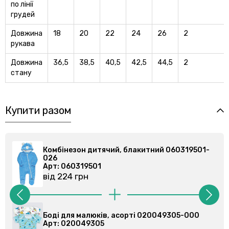
по лiнiї
грудей
Довжина
18
20
22
24
26
2
рукава
Довжина
36,5
38,5
40,5
42,5
44,5
2
стану
Купити разом
й, блакитний 060319501-
Комбінезон дитячий, бла
026
Арт: 060319501
від 224 грн
асорті 020049305-000
Боді для малюків, асорті
Арт: 020079102