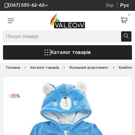
Укр
Рус
(067) 530-62-62
0
Каталог товарів
Головна
Каталог товарів
Ясельний асортимент
Комбіне
-35%