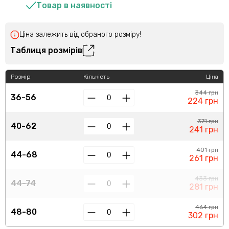
Товар в наявності
Ціна залежить від обраного розміру!
Таблиця розмірів
Розмір
Кількість
Ціна
344 грн
36-56
224 грн
371 грн
40-62
241 грн
401 грн
44-68
261 грн
433 грн
44-74
281 грн
464 грн
48-80
302 грн