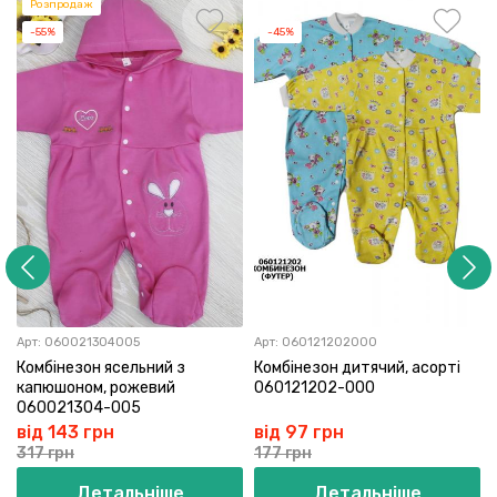
Розпродаж
-55%
-45%
Арт:
060021304005
Арт:
060121202000
Комбінезон ясельний з
Комбінезон дитячий, асорті
капюшоном, рожевий
060121202-000
060021304-005
від 143 грн
від 97 грн
317 грн
177 грн
Детальніше
Детальніше