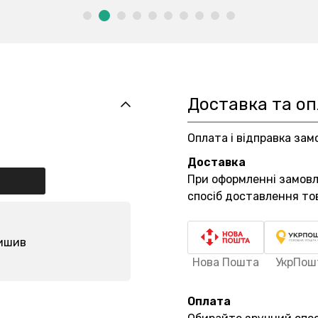
Доставка та о
Оплата і відправка зам
Доставка
При оформленні замов
спосіб доставлення то
лишив
Нова Пошта
УкрПош
Оплата