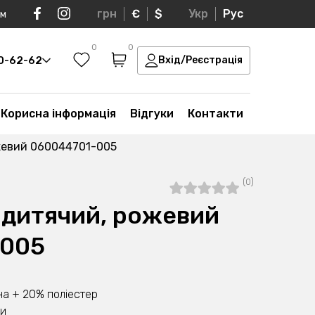
грн
€
$
Укр
Рус
ом
0
0
30-62-62
Вхід/Реєстрація
Корисна інформація
Відгуки
Контакти
жевий 060044701-005
(0)
 дитячий, рожевий
-005
а + 20% поліестер
ни