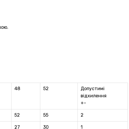
кою.
48
52
Допустимі
відхилення
+-
52
55
2
27
30
1