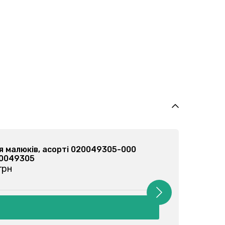
ля малюків, асорті 020079102-000
020079102
 грн