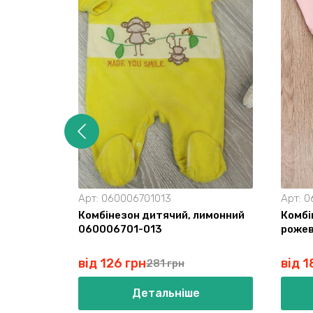
Арт:
060006701013
Арт:
0
Комбінезон дитячий, лимонний
Комбі
060006701-013
роже
від 126 грн
від 1
281 грн
Детальніше