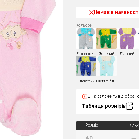
Немає в наявност
Кольори:
Бірюзовий
Зелений
Ліловий
Електрик
Світло блакитний
Ціна залежить від обрано
Таблиця розмірів
Розмір
Кільк
40