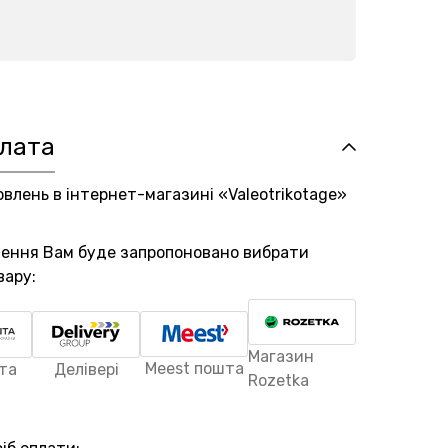
плата
овлень в інтернет-магазині «Valeotrikotage»
лення Вам буде запропоновано вибрати
вару:
Магазин
Meest пошта
та
Делівері
Rozetka