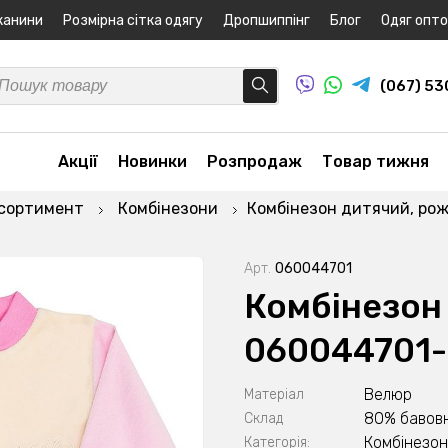
канини
Розмірна сітка одягу
Дропшиппінг
Блог
Одяг опт
(067) 5
Акції
Новинки
Розпродаж
Товар тижня
асортимент
Комбінезони
Комбінезон дитячий, ро
Арт.
060044701
Комбінезон
060044701
Велюр
Матеріал
80% бавовн
Склад
Комбінезо
Категорія: