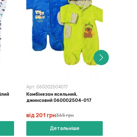
Арт:
060002504017
Арт:
0603
ілий
Комбінезон ясельний,
Комбінез
джинсовий 060002504-017
0603185
від 201 грн
від 224
365 грн
Детальніше