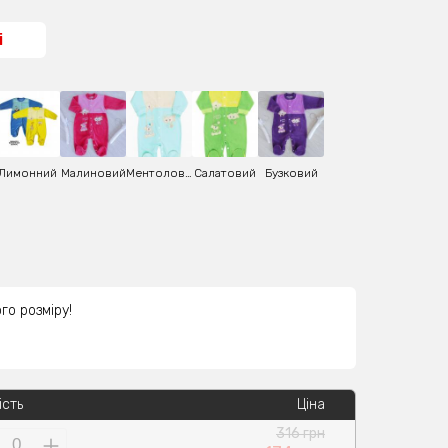
і
Лимонний
Малиновий
Ментоловий
Салатовий
Бузковий
го розміру!
ість
Ціна
316 грн