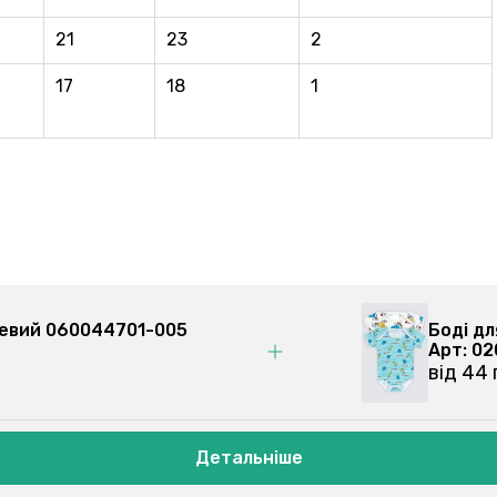
21
23
2
17
18
1
ожевий 060044701-005
Боді д
Арт: 
від 44
Детальніше