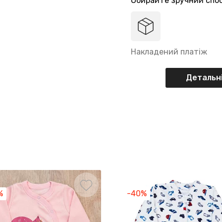
Обирайте зручний спос
Накладений платіж
Детальні
%
-40%