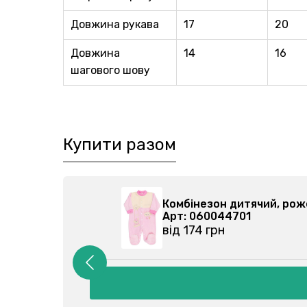
Довжина рукава
17
20
Довжина
14
16
шагового шову
Купити разом
5-000
Комбінезон дитячий, р
Арт: 060044701
від 174 грн