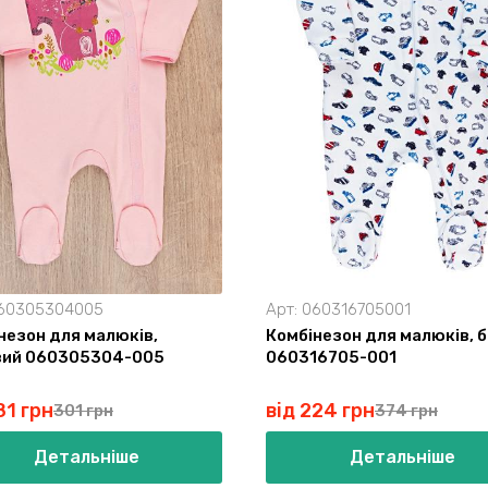
60305304005
Арт:
060316705001
незон для малюків,
Комбінезон для малюків, б
вий 060305304-005
060316705-001
81 грн
від 224 грн
301 грн
374 грн
Детальніше
Детальніше