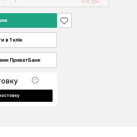
174 грн
шик
 в 1 клік
ами ПриватБанк
товку
ростовку