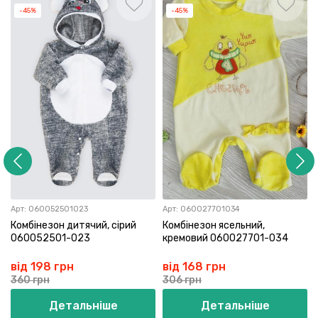
-45%
-45%
Арт:
060052501023
Арт:
060027701034
Комбінезон дитячий, сірий
Комбінезон ясельний,
060052501-023
кремовий 060027701-034
від 198 грн
від 168 грн
360 грн
306 грн
Детальніше
Детальніше