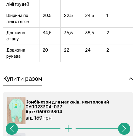
лiнiї грудей
Ширина по
20,5
22,5
24,5
1
лiнiї стегон
Довжина
34,5
36,5
38,5
2
стану
Довжина
20
22
24
2
рукава
Купити разом
Комбінезон для малюків, ментоловий
060023304-037
Арт: 060023304
від 159 грн