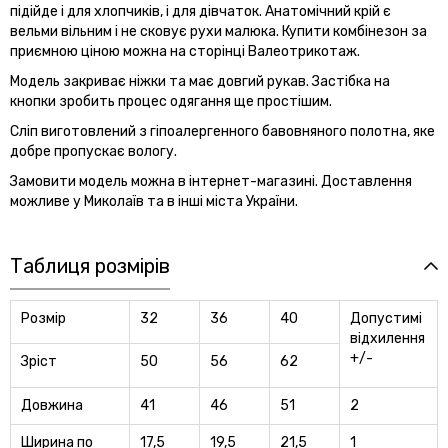
підійде і для хлопчиків, і для дівчаток. Анатомічний крій є
вельми вільним і не сковує рухи малюка. Купити комбінезон за
приємною ціною можна на сторінці Валеотрикотаж.
Модель закриває ніжки та має довгий рукав. Застібка на
кнопки зробить процес одягання ще простішим.
Сліп виготовлений з гіпоалергенного бавовняного полотна, яке
добре пропускає вологу.
Замовити модель можна в інтернет-магазині. Доставлення
можливе у Миколаїв та в інші міста України.
Таблиця розмірів
Розмір
32
36
40
Допустимi
вiдхилення
+/-
Зріст
50
56
62
Довжина
41
46
51
2
Ширина по
17,5
19,5
21,5
1