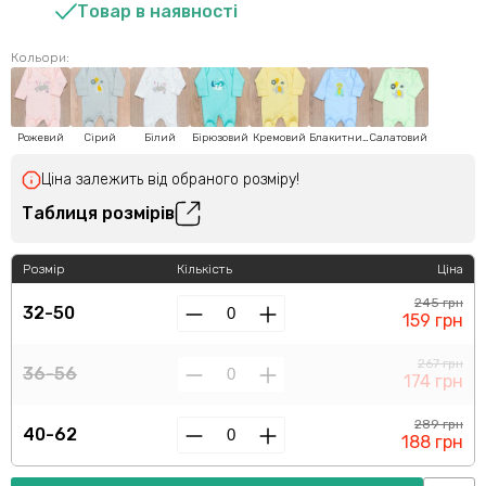
Товар в наявності
Кольори:
Рожевий
Сірий
Білий
Бірюзовий
Кремовий
Блакитний
Салатовий
Ціна залежить від обраного розміру!
Таблиця розмірів
Розмір
Кількість
Ціна
245 грн
32-50
159 грн
267 грн
36-56
174 грн
289 грн
40-62
188 грн