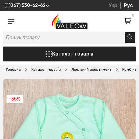
Укр
Рус
(067) 530-62-62
0
Каталог товарів
Головна
Каталог товарів
Ясельний асортимент
Комбіне
-35%