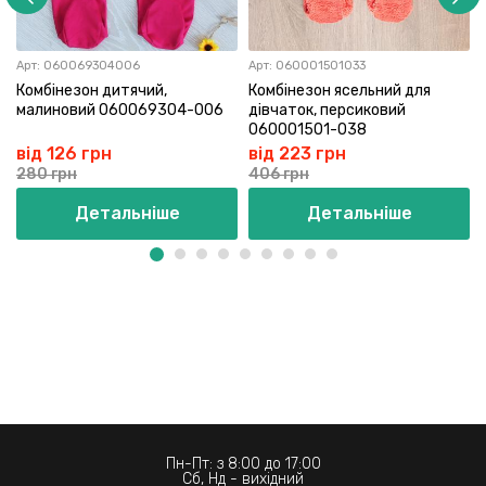
Арт:
060069304006
Арт:
060001501033
Комбінезон дитячий,
Комбінезон ясельний для
малиновий 060069304-006
дівчаток, персиковий
060001501-038
від 126 грн
від 223 грн
280 грн
406 грн
Детальніше
Детальніше
Пн-Пт: з 8:00 до 17:00
Сб, Нд - вихідний