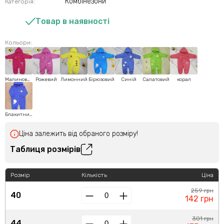
Комбінезони
Категорія:
Товар в наявності
Кольори:
Малиновий
Рожевий
Лимонний
Бірюзовий
Синій
Салатовий
корал
Блакитний
Ціна залежить від обраного розміру!
Таблиця розмірів
Розмір
Кількість
Ціна
259 грн
40
142 грн
301 грн
44