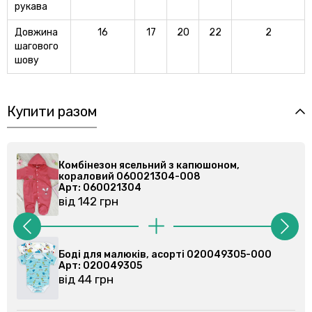
рукава
Довжина
16
17
20
22
2
шагового
шову
Купити разом
Комбінезон ясельний з капюшоном,
кораловий 060021304-008
Арт: 060021304
від 142 грн
Боді для малюків, асорті 020049305-000
Арт: 020049305
від 44 грн