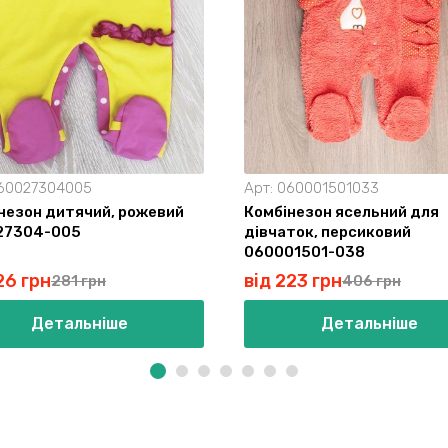
60027304005
Арт:
060001501033
незон дитячий, рожевий
Комбінезон ясельний для
27304-005
дівчаток, персиковий
060001501-038
26 грн
від 223 грн
281 грн
406 грн
Детальніше
Детальніше