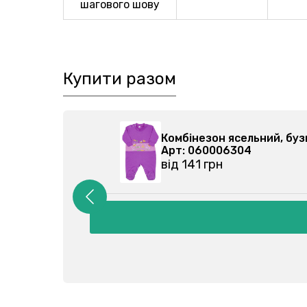
шагового шову
Купити разом
 бузковий 060006304-010
Бод
Арт
від
Детальніше