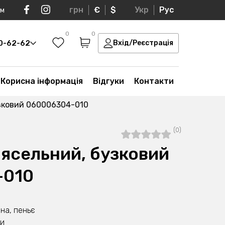
грн
€
$
Укр
Рус
ом
0
0
30-62-62
Вхід/Реєстрація
Корисна інформація
Відгуки
Контакти
узковий 060006304-010
(0)
 ясельний, бузковий
-010
на, пеньє
ни