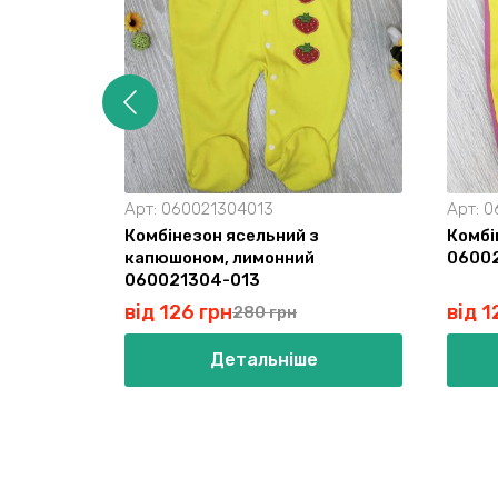
Арт:
060021304013
Арт:
0
Комбінезон ясельний з
Комбі
капюшоном, лимонний
0600
060021304-013
від 126 грн
від 1
280 грн
Детальніше