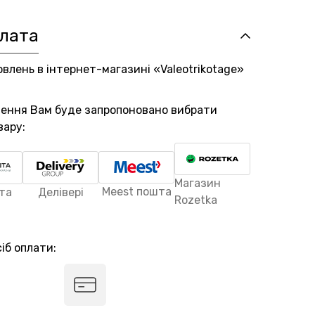
плата
овлень в інтернет-магазині «Valeotrikotage»
лення Вам буде запропоновано вибрати
вару:
Магазин
Meest пошта
та
Делівері
Rozetka
іб оплати: