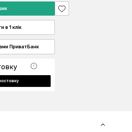
шик
 в 1 клік
ами ПриватБанк
товку
ростовку