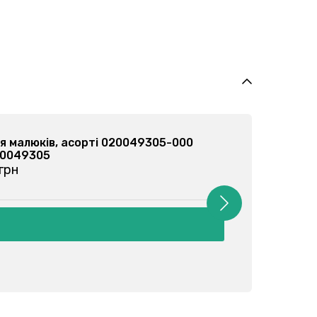
Комбінезон ясельний, бузковий 060006304-010
Арт: 060006304
від 141 грн