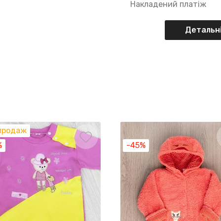
Накладений платіж
Детальні
продаж
%
-45%