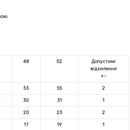
кою.
4
48
52
Допустимі
відхилення
+-
2
53
55
2
8
30
31
1
0
20
23
2
17
19
1