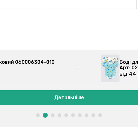
і для малюків, асорті 020049305-000
: 020049305
 44 грн