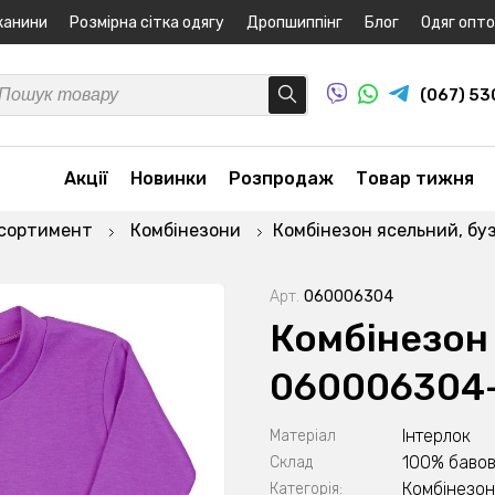
канини
Розмірна сітка одягу
Дропшиппінг
Блог
Одяг опт
(067) 5
Акції
Новинки
Розпродаж
Товар тижня
асортимент
Комбінезони
Комбінезон ясельний, б
Арт.
060006304
Комбінезон
060006304
Інтерлок
Матеріал
100% бавов
Склад
Комбінезо
Категорія: