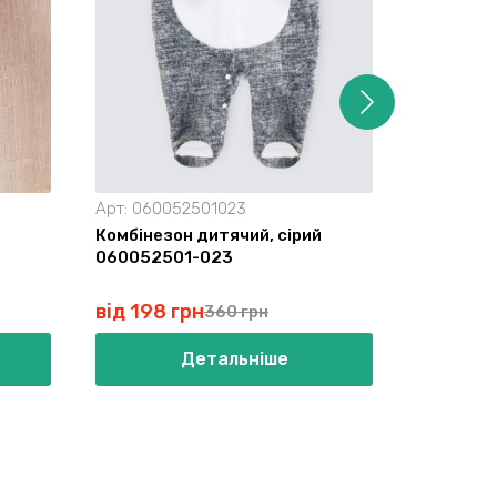
Арт:
060052501023
Арт:
0600
Комбінезон дитячий, сірий
Комбінез
060052501-023
0600693
від 198 грн
від 126 
360 грн
Детальніше