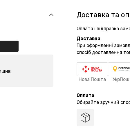
Доставка та о
Оплата і відправка зам
Доставка
При оформленні замов
спосіб доставлення то
лишив
Нова Пошта
УкрПош
Оплата
Обирайте зручний спос