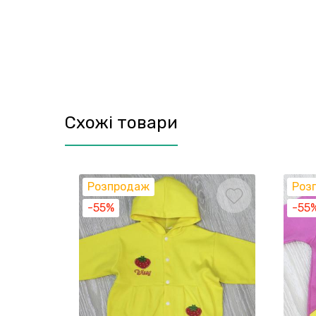
Схожі товари
Розпродаж
Роз
-55%
-55