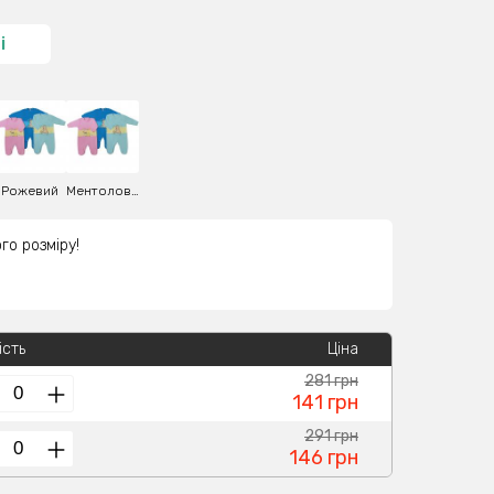
і
Рожевий
Ментоловий
го розміру!
ість
Ціна
281 грн
141 грн
291 грн
146 грн