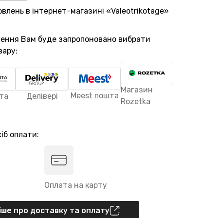
овлень в інтернет-магазині «Valeotrikotage»
лення Вам буде запропоновано вибрати
вару:
Магазин
Meest пошта
та
Делівері
Rozetka
іб оплати:
Оплата на карту
ше про доставку та оплату