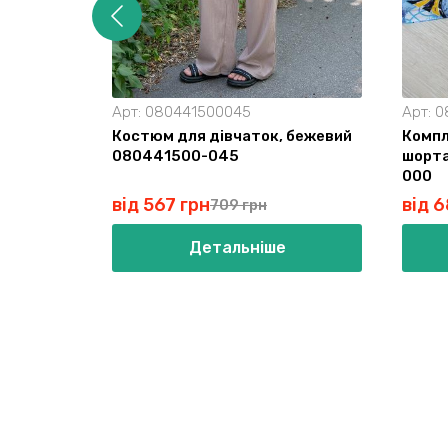
Арт:
080441500045
Арт:
0
Костюм для дівчаток, бежевий
Компл
080441500-045
шорта
000
від 567 грн
від 6
709 грн
Детальніше