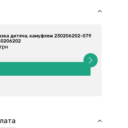
Водолазка дитяча, сірий меланж 230206205-02
Арт: 230206205
від 68 грн
плата