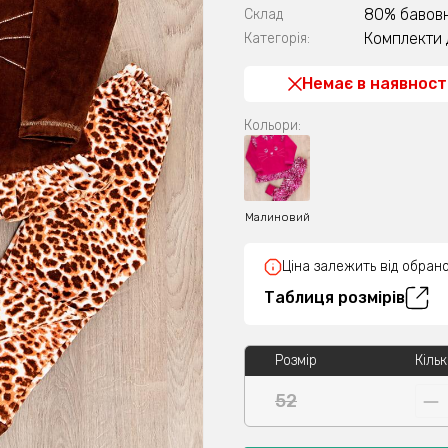
80% бавовн
Склад
Комплекти 
Категорія:
Немає в наявност
Кольори:
Малиновий
Ціна залежить від обрано
Таблиця розмірів
Розмір
Кільк
52