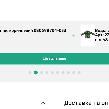
ий 2-х предметний, коричневий 080698704-033
Детальніше
Доставка та о