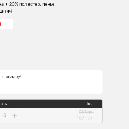
а + 20% поліестер, пеньє
дитячі
і
го розміру!
ість
Ціна
334 грн
167 грн