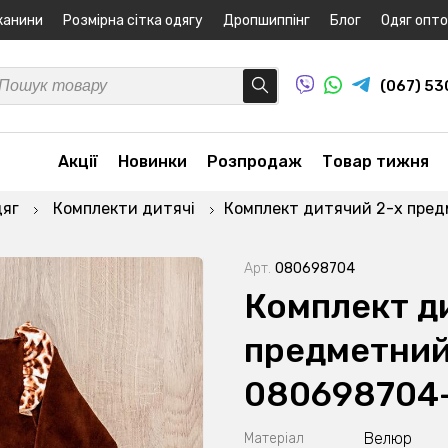
канини
Розмірна сітка одягу
Дропшиппінг
Блог
Одяг опт
(067) 5
Акції
Новинки
Розпродаж
Товар тижня
дяг
Комплекти дитячі
Комплект дитячий 2-х пре
Арт.
080698704
Комплект д
предметний
080698704
Велюр
Матеріал