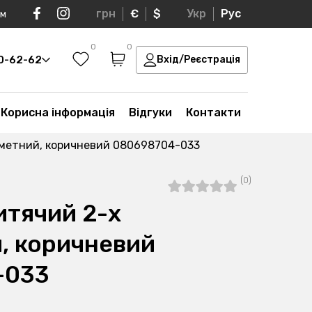
грн
€
$
Укр
Рус
ом
0
0
30-62-62
Вхід/Реєстрація
Корисна інформація
Відгуки
Контакти
дметний, коричневий 080698704-033
(0)
итячий 2-х
, коричневий
-033