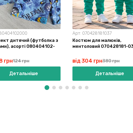
80404102000
Арт:
070428181037
ект дитячий (футболка з
Костюм для малюків,
ми), асорті 080404102-
ментоловий 070428181-0
8 грн
від 304 грн
124 грн
380 грн
Детальніше
Детальніше