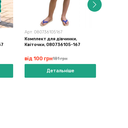
Арт:
080736105167
Арт:
0803
Комплект для дівчинки,
Костюм 
37
Квіточки, 080736105-167
бірюзови
від 100 грн
від 233 
181 грн
Детальніше