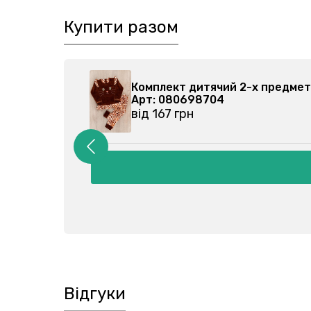
Купити разом
 камуфляж 230206202-079
Комплект дитяч
Арт: 080698704
від 167 грн
Відгуки