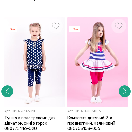
-45%
-45%
Арт:
080775146020
Арт:
080703108006
Туніка з велотреками для
Комплект дитячий 2-х
дівчаток, cині в горох
предметний, малиновий
080775146-020
080703108-006