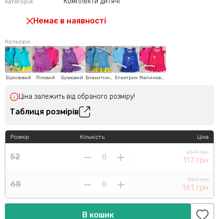
Комплекти дитячі
Категорія:
Немає в наявності
Кольори:
Бірюзовий
Ліловий
Бузковий
Блакитний
Електрик
Малиновий
Ціна залежить від обраного розміру!
Таблиця розмірів
Розмір
Кількість
Ціна
259 грн
52
117 грн
357 грн
68
161 грн
В кошик