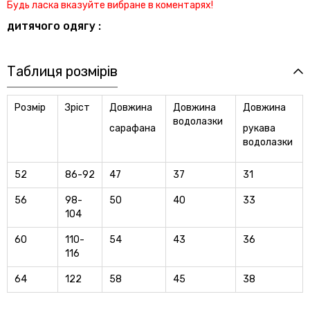
Будь ласка вказуйте вибране в коментарях!
дитячого одягу :
Таблиця розмірів
Розмір
Зріст
Довжина
Довжина
Довжина
водолазки
сарафана
рукава
водолазки
52
86-92
47
37
31
56
98-
50
40
33
104
60
110-
54
43
36
116
64
122
58
45
38