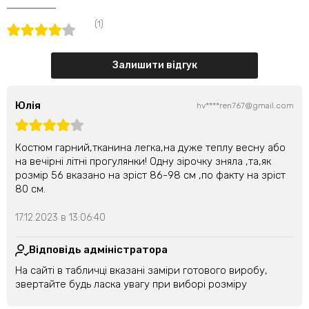
(1)
Залишити відгук
Юлія
hv****ren767@gmail.com
Костюм гарний,тканина легка,на дуже теплу весну або
на вечірні літні прогулянки! Одну зірочку зняла ,та,як
розмір 56 вказано на зріст 86-98 см ,по факту на зріст
80 см.
17.12.2023 в 13:06:40
Відповідь адміністратора
На сайті в табличці вказані заміри готового виробу,
звертайте будь ласка увагу при виборі розміру