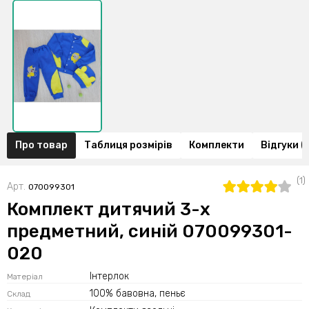
Про товар
Таблиця розмірів
Комплекти
Відгуки (1
(1)
Арт.
070099301
Комплект дитячий 3-х
предметний, синій 070099301-
020
Інтерлок
Матеріал
100% бавовна, пеньє
Склад