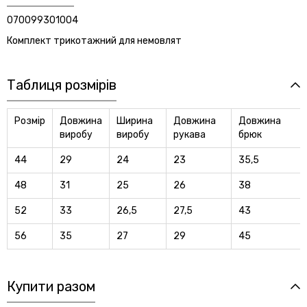
070099301004
Комплект трикотажний для немовлят
Таблиця розмірів
Розмір
Довжина
Ширина
Довжина
Довжина
виробу
виробу
рукава
брюк
44
29
24
23
35,5
48
31
25
26
38
52
33
26,5
27,5
43
56
35
27
29
45
Купити разом