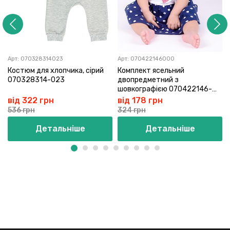
Арт:
070328314023
Арт:
070422146000
Костюм для хлопчика, сірий
Комплект ясельний
070328314-023
двопредметний з
шовкографією 070422146-
000
від 322 грн
від 178 грн
536 грн
324 грн
Детальніше
Детальніше