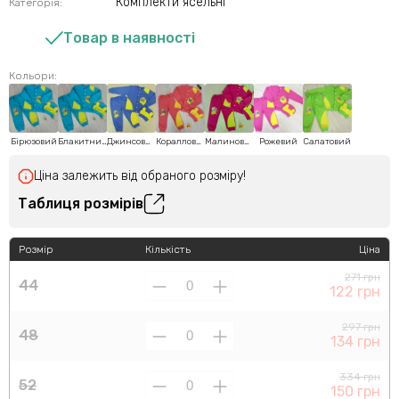
Комплекти ясельні
Категорія:
Товар в наявності
Кольори:
Бірюзовий
Блакитний
Джинсовий
Коралловий
Малиновий
Рожевий
Салатовий
Ціна залежить від обраного розміру!
Таблиця розмірів
Розмір
Кількість
Ціна
271 грн
44
122 грн
297 грн
48
134 грн
334 грн
52
150 грн