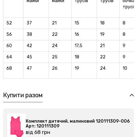
майки
майки
трусів
трусів
бочка
трусів
52
37
21
15
18
8
56
38
22
16
19
8
60
42
24
17,5
21
9
64
45
25
18
22
9
68
47
26
19
24
10
Купити разом
т дитячий, малиновий 120111309-006
Комплект дитя
111309
Арт: 120111309
рн
від 68 грн