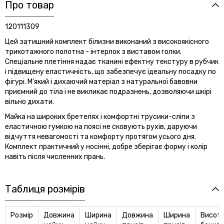
Про товар
120111309
Цей затишний комплект білизни виконаний з високоякісного
трикотажного полотна - інтерлок з виставом голки.
Спеціальне плетіння надає тканині ефектну текстуру в рубчик
і підвищену еластичність, що забезпечує ідеальну посадку по
фігурі. М'який і дихаючий матеріал з натуральної бавовни
приємний до тіла і не викликає подразнень, дозволяючи шкірі
вільно дихати.
Майка на широких бретелях і комфортні трусики-сліпи з
еластичною гумкою на поясі не сковують рухів, даруючи
відчуття невагомості та комфорту протягом усього дня.
Комплект практичний у носінні, добре зберігає форму і колір
навіть після численних прань.
Таблиця розмірів
Розмір
Довжина
Ширина
Довжина
Ширина
Висот