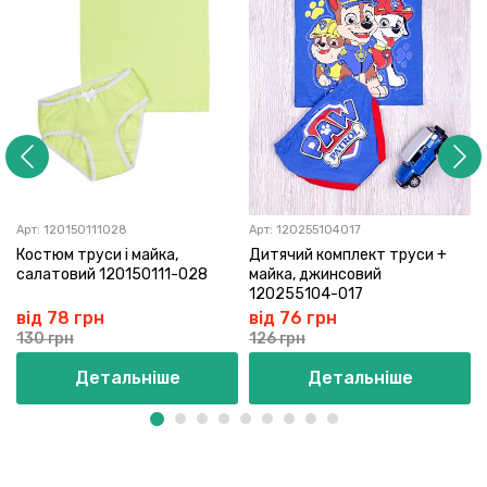
Арт:
120150111028
Арт:
120255104017
Костюм труси і майка,
Дитячий комплект труси +
салатовий 120150111-028
майка, джинсовий
120255104-017
від 78 грн
від 76 грн
130 грн
126 грн
Детальніше
Детальніше