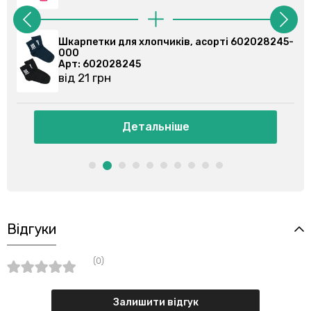
ки для хлопчиків, асорті 602028245-
Шкарпетки для
000
2028245
Арт: 60020029
рн
від 23 грн
Детальніше
Де
Відгуки
(0)
Залишити відгук