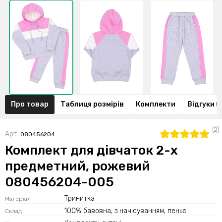
Про товар
Таблиця розмірів
Комплекти
Відгуки (
(2)
Арт.
080456204
Комплект для дівчаток 2-х
предметний, рожевий
080456204-005
Тринитка
Матеріал
100% бавовна, з начісуванням, пеньє
Склад