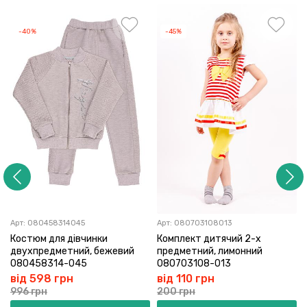
-40%
-45%
Арт:
080458314045
Арт:
080703108013
Костюм для дівчинки
Комплект дитячий 2-х
двухпредметний, бежевий
предметний, лимонний
080458314-045
080703108-013
від 598 грн
від 110 грн
996 грн
200 грн