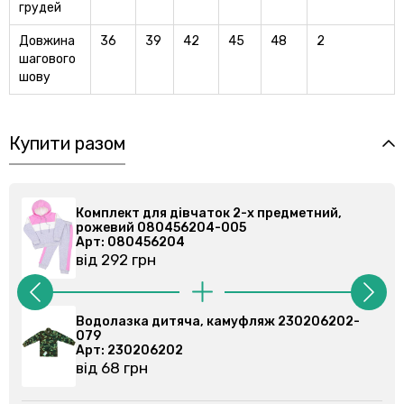
грудей
Довжина
36
39
42
45
48
2
шагового
шову
Купити разом
-х предметний,
Комплект для дівчаток 2-х пре
рожевий 080456204-005
Арт: 080456204
від 292 грн
фляж 230206202-
Водолазка дитяча, сірий мела
027
Арт: 230206205
від 68 грн