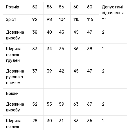
Розмір
52
56
56
60
60
Допустимі
відхилення
+-
Зріст
92
98
104
110
116
Довжина
38
40
43
45
47
2
виробу
Ширина
33
34
35
36
38
1
по лінії
грудей
Довжина
37
39
42
45
47
2
рукава з
плечем
Брюки
Довжина
52
55
59
63
67
2
виробу
Ширина
28
30
31
33
35
1
по лінії