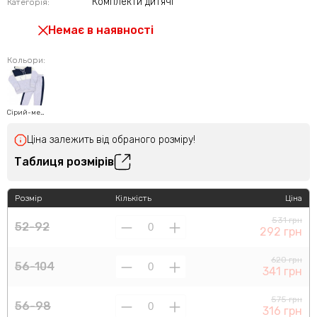
Комплекти дитячі
Категорія:
Немає в наявності
Кольори:
Сірий-меланж
Ціна залежить від обраного розміру!
Таблиця розмірів
Розмір
Кількість
Ціна
531 грн
52-92
292 грн
620 грн
56-104
341 грн
575 грн
56-98
316 грн